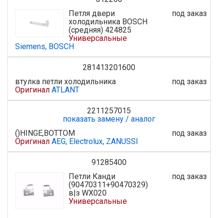
Петля двери
под заказ
холодильника BOSCH
(средняя) 424825
Универсальные
Siemens, BOSCH
281413201600
втулка петли холодильника
под заказ
Оригинал
ATLANT
2211257015
показать замену / аналог
()HINGE,BOTTOM
под заказ
Оригинал
AEG, Electrolux, ZANUSSI
91285400
Петли Канди
под заказ
(90470311+90470329)
в|з WX020
Универсальные