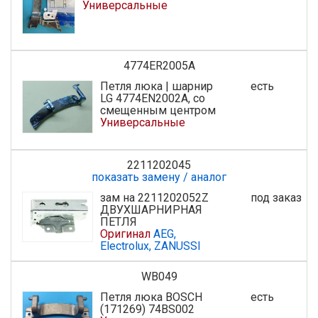
Универсальные
4774ER2005A
Петля люка | шарнир
есть
LG 4774EN2002A, со
смещенным центром
Универсальные
2211202045
показать замену / аналог
зам на 2211202052Z
под заказ
ДВУХШАРНИРНАЯ
ПЕТЛЯ
Оригинал
AEG,
Electrolux, ZANUSSI
WB049
Петля люка BOSCH
есть
(171269) 74BS002