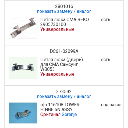
2801016
показать замену / аналог
Петля люка СМА BEKO
есть
2905730100
Универсальные
DC61-02099A
Петля люка (двери)
есть
для СМА Самсунг
WB053
Универсальные
373592
показать замену / аналог
в|з 116108 LOWER
под заказ
HINGE 6N ASSY
Оригинал
Gorenje