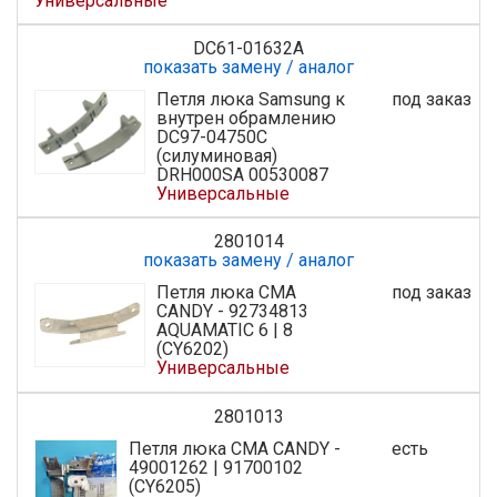
Универсальные
DC61-01632A
показать замену / аналог
Петля люка Samsung к
под заказ
внутрен обрамлению
DC97-04750C
(силуминовая)
DRH000SA 00530087
Универсальные
2801014
показать замену / аналог
Петля люка СМА
под заказ
CANDY - 92734813
AQUAMATIC 6 | 8
(CY6202)
Универсальные
2801013
Петля люка СМА CANDY -
есть
49001262 | 91700102
(CY6205)