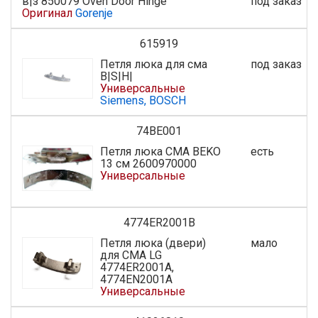
в|з 850079 Oven Door Hinge
под заказ
Оригинал
Gorenje
615919
Петля люка для сма
под заказ
B|S|H|
Универсальные
Siemens, BOSCH
74BE001
Петля люка СМА BEKO
есть
13 см 2600970000
Универсальные
4774ER2001B
Петля люка (двери)
мало
для СМА LG
4774ER2001A,
4774EN2001A
Универсальные