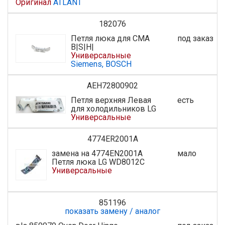
Оригинал
ATLANT
182076
Петля люка для СМА
под заказ
B|S|H|
Универсальные
Siemens, BOSCH
AEH72800902
Петля верхняя Левая
есть
для холодильников LG
Универсальные
4774ER2001A
замена на 4774EN2001A
мало
Петля люка LG WD8012C
Универсальные
851196
показать замену / аналог