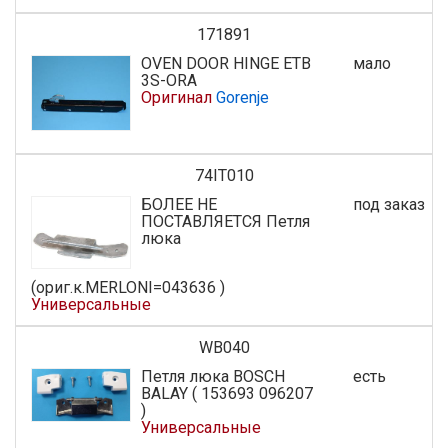
171891
OVEN DOOR HINGE ETB
мало
3S-ORA
Оригинал
Gorenje
74IT010
БОЛЕЕ НЕ
под заказ
ПОСТАВЛЯЕТСЯ Петля
люка
(ориг.к.MERLONI=043636 )
Универсальные
WB040
Петля люка BOSCH
есть
BALAY ( 153693 096207
)
Универсальные