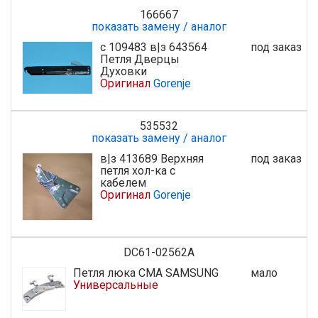
166667
показать замену / аналог
с 109483 в|з 643564
под заказ
Петля Дверцы
Духовки
Оригинал
Gorenje
535532
показать замену / аналог
в|з 413689 Верхняя
под заказ
петля хол-ка с
кабелем
Оригинал
Gorenje
DC61-02562A
Петля люка СМА SAMSUNG
мало
Универсальные