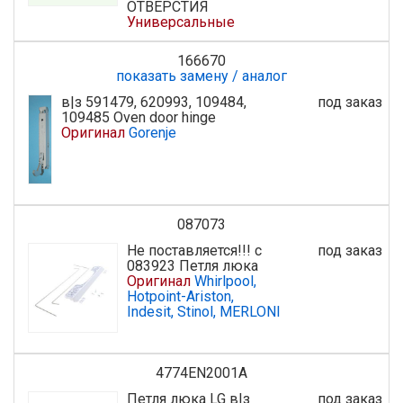
ОТВЕРСТИЯ
Универсальные
166670
показать замену / аналог
в|з 591479, 620993, 109484,
под заказ
109485 Oven door hinge
Оригинал
Gorenje
087073
Не поставляется!!! с
под заказ
083923 Петля люка
Оригинал
Whirlpool,
Hotpoint-Ariston,
Indesit, Stinol, MERLONI
4774EN2001A
Петля люка LG в|з
под заказ