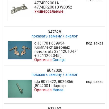
4774ER2001A
4774ER2001B WB052
Универсальные
347828
показать замену / аналог
с 331781 639954
под заказ
Комплект дверных
петель в|з 2211201047
+ 2211202045 )
Оригинал
Gorenje
8042000
показать замену / аналог
в|з 8075422, 8026866
под заказ
,8042001 Шарнир
Оригинал
Hansa
612260