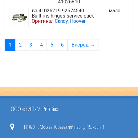
41026810
вз 41026219 92574540
мало
Built-ins hinges service pack
Оригинал
Candy, Hoover
1
2
3
4
5
6
Вперед →
ООО «ЗИП-М Ритейл»
111020, г. Москва, Юрьевский пер., д. 15, корп. 1