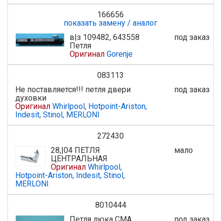
166656
показать замену / аналог
в|з 109482, 643558
под заказ
Петля
Оригинал
Gorenje
083113
Не поставляется!!! петля двери
под заказ
духовки
Оригинал
Whirlpool, Hotpoint-Ariston,
Indesit, Stinol, MERLONI
272430
28,|04 ПЕТЛЯ
мало
ЦЕНТРАЛЬНАЯ
Оригинал
Whirlpool,
Hotpoint-Ariston, Indesit, Stinol,
MERLONI
8010444
Петля люка СМА
под заказ