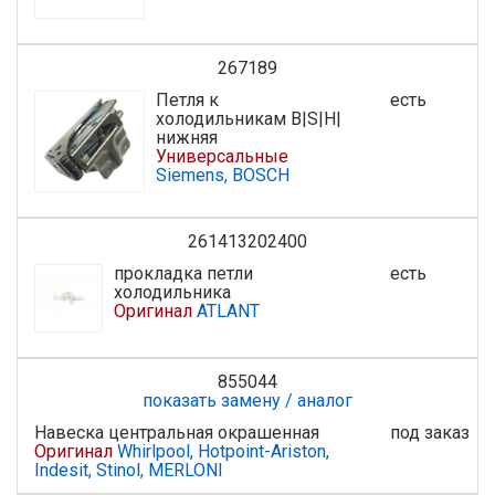
267189
Петля к
есть
холодильникам B|S|H|
нижняя
Универсальные
Siemens, BOSCH
261413202400
прокладка петли
есть
холодильника
Оригинал
ATLANT
855044
показать замену / аналог
Навеска центральная окрашенная
под заказ
Оригинал
Whirlpool, Hotpoint-Ariston,
Indesit, Stinol, MERLONI