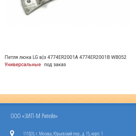
Петля люка LG в|з 4774ER2001A 4774ER2001B WB052
Универсальные
под заказ
ООО «ЗИП-М Ритейл»
111020, г. Москва, Юрьевский пер., д. 15, корп. 1