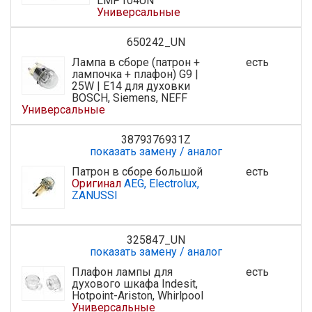
LMP104UN
Универсальные
650242_UN
Лампа в сборе (патрон +
есть
лампочка + плафон) G9 |
25W | E14 для духовки
BOSCH, Siemens, NEFF
Универсальные
3879376931Z
показать замену / аналог
Патрон в сборе большой
есть
Оригинал
AEG, Electrolux,
ZANUSSI
325847_UN
показать замену / аналог
Плафон лампы для
есть
духового шкафа Indesit,
Hotpoint-Ariston, Whirlpool
Универсальные