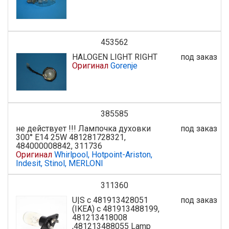
453562
HALOGEN LIGHT RIGHT
под заказ
Оригинал
Gorenje
385585
не действует !!! Лампочка духовки
под заказ
300° E14 25W 481281728321,
484000008842, 311736
Оригинал
Whirlpool, Hotpoint-Ariston,
Indesit, Stinol, MERLONI
311360
U|S с 481913428051
под заказ
(IKEA) с 481913488199,
481213418008
,481213488055 Lamp