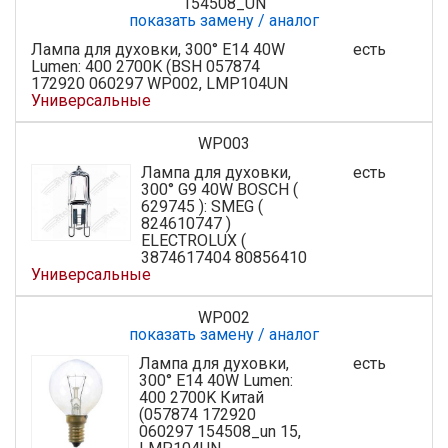
154508_UN
показать замену / аналог
Лампа для духовки, 300° E14 40W
есть
Lumen: 400 2700K (BSH 057874
172920 060297 WP002, LMP104UN
Универсальные
WP003
Лампа для духовки,
есть
300° G9 40W BOSCH (
629745 ): SMEG (
824610747 )
ELECTROLUX (
3874617404 80856410
Универсальные
WP002
показать замену / аналог
Лампа для духовки,
есть
300° E14 40W Lumen:
400 2700K Китай
(057874 172920
060297 154508_un 15,