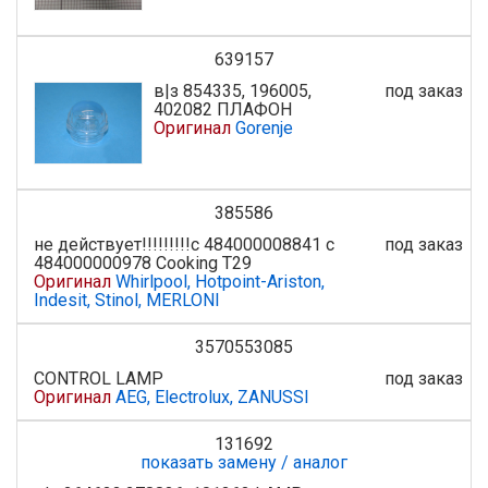
639157
в|з 854335, 196005,
под заказ
402082 ПЛАФОН
Оригинал
Gorenje
385586
не действует!!!!!!!!!с 484000008841 с
под заказ
484000000978 Cooking T29
Оригинал
Whirlpool, Hotpoint-Ariston,
Indesit, Stinol, MERLONI
3570553085
CONTROL LAMP
под заказ
Оригинал
AEG, Electrolux, ZANUSSI
131692
показать замену / аналог