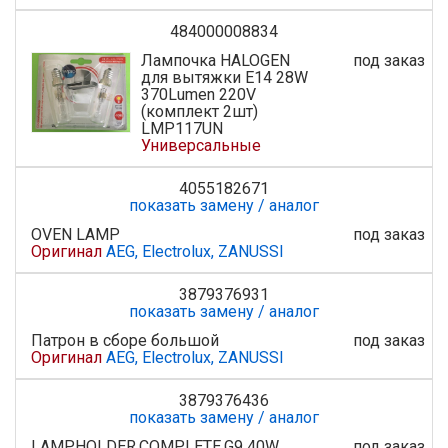
484000008834
Лампочка HALOGEN
под заказ
для вытяжки E14 28W
370Lumen 220V
(комплект 2шт)
LMP117UN
Универсальные
4055182671
показать замену / аналог
OVEN LAMP
под заказ
Оригинал
AEG, Electrolux, ZANUSSI
3879376931
показать замену / аналог
Патрон в сборе большой
под заказ
Оригинал
AEG, Electrolux, ZANUSSI
3879376436
показать замену / аналог
LAMPHOLDER,COMPLETE,G9 40W
под заказ