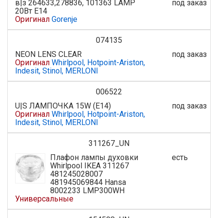
в|з 264633,278836, 101363 LAMP
под заказ
20Вт Е14
Оригинал
Gorenje
074135
NEON LENS CLEAR
под заказ
Оригинал
Whirlpool, Hotpoint-Ariston,
Indesit, Stinol, MERLONI
006522
U|S ЛАМПОЧКА 15W (E14)
под заказ
Оригинал
Whirlpool, Hotpoint-Ariston,
Indesit, Stinol, MERLONI
311267_UN
Плафон лампы духовки
есть
Whirlpool IKEA 311267
481245028007
481945069844 Hansa
8002233 LMP300WH
Универсальные