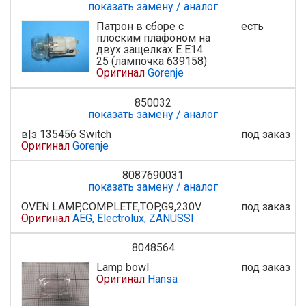
показать замену / аналог
Патрон в сборе с
есть
плоским плафоном на
двух защелках Е E14
25 (лампочка 639158)
Оригинал
Gorenje
850032
показать замену / аналог
в|з 135456 Switch
под заказ
Оригинал
Gorenje
8087690031
показать замену / аналог
OVEN LAMP,COMPLETE,TOP,G9,230V
под заказ
Оригинал
AEG, Electrolux, ZANUSSI
8048564
Lamp bowl
под заказ
Оригинал
Hansa