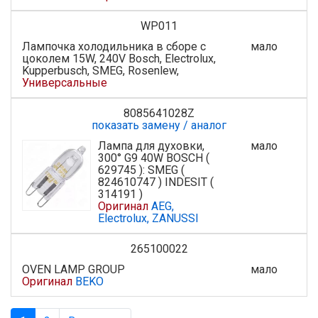
WP011
Лампочка холодильника в сборе c
мало
цоколем 15W, 240V Bosch, Electrolux,
Kupperbusch, SMEG, Rosenlew,
Универсальные
8085641028Z
показать замену / аналог
Лампа для духовки,
мало
300° G9 40W BOSCH (
629745 ): SMEG (
824610747 ) INDESIT (
314191 )
Оригинал
AEG,
Electrolux, ZANUSSI
265100022
OVEN LAMP GROUP
мало
Оригинал
BEKO