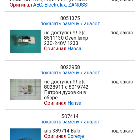
Оригинал
AEG, Electrolux, ZANUSSI
8051375
показать замену / аналог
не доступен!!! в|з
под заказ
8511130 Oven lamp
230-240V 1233
Оригинал
Hansa
8022958
показать замену / аналог
не доступен!!! в|з
под заказ
8028911 с 8019742
Патрон духовки в
сборе
Оригинал
Hansa
507414
показать замену / аналог
в|з 389714 Bulb
под заказ
Оригинал
Gorenje