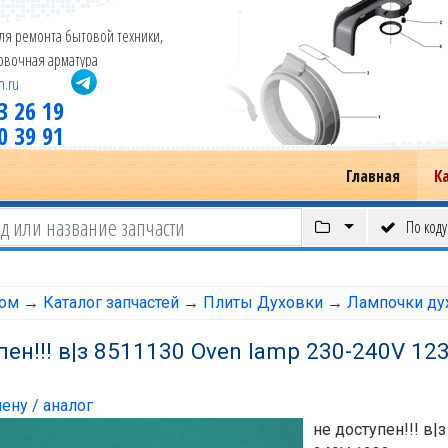
ля ремонта бытовой техники,
новочная арматура
m.ru
3 26 19
0 39 91
Главная
К
По коду
том
→
Каталог запчастей
→
Плиты Духовки
→
Лампочки д
пен!!! в|з 8511130 Oven lamp 230-240V 12
ену / аналог
не доступен!!! в|