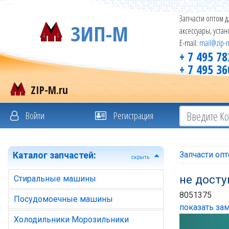
Запчасти оптом д
ЗИП-М
аксессуары, уста
E-mail:
mail@zip-
+ 7 495 78
+ 7 495 36
ZIP-M.ru
Войти
Регистрация
Запчасти оп
Каталог запчастей
:
скрыть
не досту
Стиральные машины
8051375
Посудомоечные машины
показать зам
Холодильники Морозильники