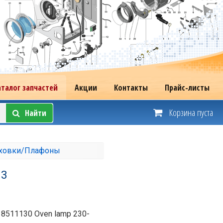
аталог запчастей
Акции
Контакты
Прайс-листы
Корзина пуста
Найти
уховки/Плафоны
33
з 8511130 Oven lamp 230-