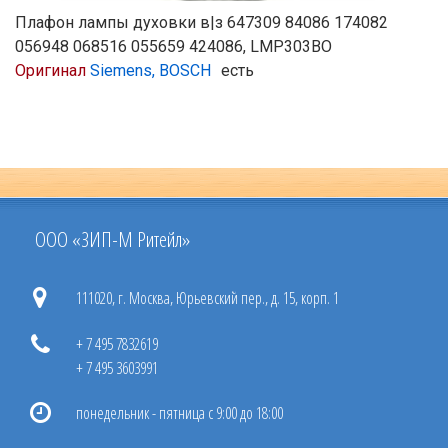
Плафон лампы духовки в|з 647309 84086 174082
056948 068516 055659 424086, LMP303BO
Оригинал
Siemens, BOSCH
есть
ООО «ЗИП-М Ритейл»
111020, г. Москва, Юрьевский пер., д. 15, корп. 1
+ 7 495 7832619
+ 7 495 3603991
понедельник - пятница с 9:00 до 18:00