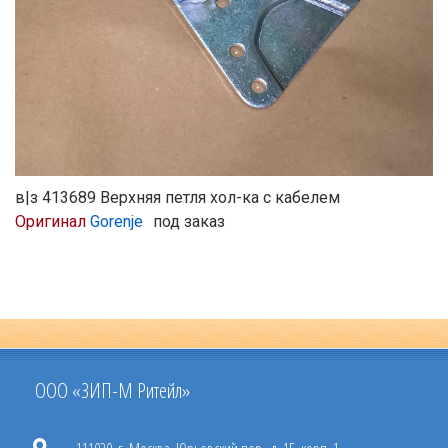
в|з 413689 Верхняя петля хол-ка с кабелем
Оригинал
Gorenje
под заказ
ООО «ЗИП-М Ритейл»