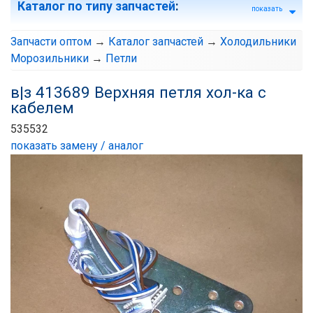
Каталог по типу запчастей
:
показать
Запчасти оптом
→
Каталог запчастей
→
Холодильники
Морозильники
→
Петли
в|з 413689 Верхняя петля хол-ка с
кабелем
535532
показать замену / аналог