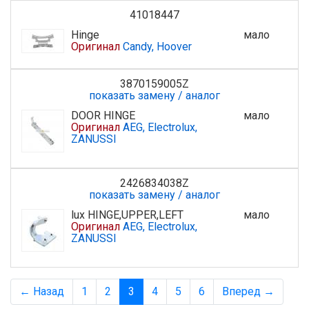
41018447
Hinge
мало
Оригинал
Candy, Hoover
3870159005Z
показать замену / аналог
DOOR HINGE
мало
Оригинал
AEG, Electrolux,
ZANUSSI
2426834038Z
показать замену / аналог
lux HINGE,UPPER,LEFT
мало
Оригинал
AEG, Electrolux,
ZANUSSI
← Назад
1
2
3
4
5
6
Вперед →