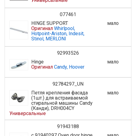
Универсальные
077461
HINGE SUPPORT
мало
Оригинал
Whirlpool,
Hotpoint-Ariston, Indesit,
Stinol, MERLONI
92993526
Hinge
мало
Оригинал
Candy, Hoover
92784297_UN
Петля крепления фасада
мало
(1шт.) для встраиваемой
стиральной машины Candy
(Канди), DRH004CY
Универсальные
91943188
c 91940297 Oven door hinge
мало