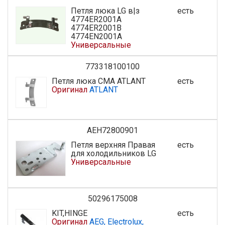
Петля люка LG в|з
есть
4774ER2001A
4774ER2001B
4774EN2001A
Универсальные
773318100100
Петля люка СМА ATLANT
есть
Оригинал
ATLANT
AEH72800901
Петля верхняя Правая
есть
для холодильников LG
Универсальные
50296175008
KIT,HINGE
есть
Оригинал
AEG, Electrolux,