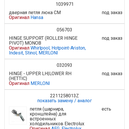
1039971
дверная петля люка СМ
под заказ
Оригинал
Hansa
056703
HINGE SUPPORT (ROLLER HINGE
под заказ
PIVOT) MONOB
Оригинал
Whirlpool, Hotpoint-Ariston,
Indesit, Stinol, MERLONI
032093
HINGE - UPPER LH|LOWER RH
под заказ
(HETTIC)
Оригинал
MERLONI
2211258013Z
показать замену / аналог
петля (шарнира,
есть
кронштейна) для
встроенных
холодильников Electrolux
Оригинал
AEG, Electrolux,