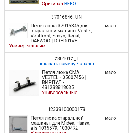
Оригинал
BEKO
37016846_UN
Петля люка 37016846 для
мало
стиральной машины Vestel,
Vestfrost, Sanyo, Regal,
DAEWOO | DRH001VE
Универсальные
2801012_T
показать замену / аналог
Петля люка СМА
мало
VESTEL - 35007456 |
ВИРПУЛ -
481288818035
Универсальные
12338100000178
Петля люка стиральной
мало
машины, для Midea, Hansa,
в|з 1035579, 1030472