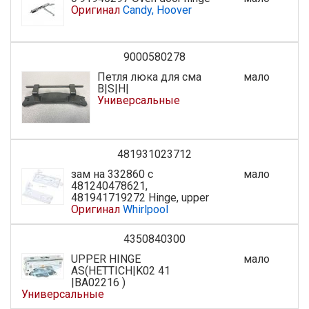
Оригинал
Candy, Hoover
9000580278
Петля люка для сма
мало
B|S|H|
Универсальные
481931023712
зам на 332860 с
мало
481240478621,
481941719272 Hinge, upper
Оригинал
Whirlpool
4350840300
UPPER HINGE
мало
AS(HETTICH|K02 41
|BA02216 )
Универсальные