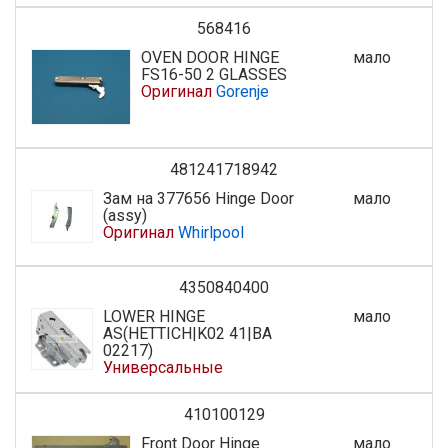
568416
OVEN DOOR HINGE
мало
FS16-50 2 GLASSES
Оригинал
Gorenje
481241718942
Зам на 377656 Hinge Door
мало
(assy)
Оригинал
Whirlpool
4350840400
LOWER HINGE
мало
AS(HETTICH|K02 41|BA
02217)
Универсальные
410100129
Front Door Hinge
мало