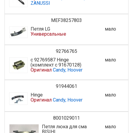
ZANUSSI
MEF38257803
Петля LG
мало
Универсальные
92766765
с 92769587 Hinge
мало
(комплект с 91670128)
Оригинал
Candy, Hoover
91944061
Hinge
мало
Оригинал
Candy, Hoover
8001029011
Петля люка для сма
мало
B|S|H|