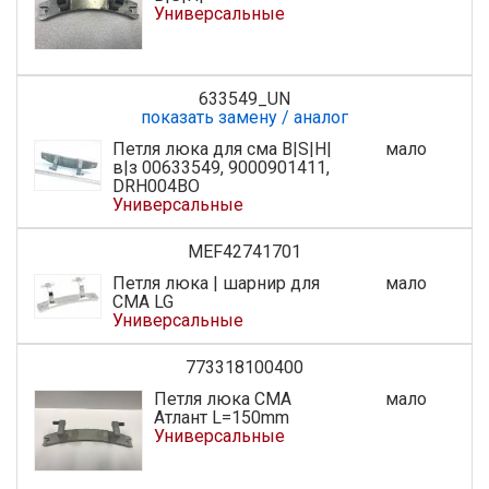
Универсальные
633549_UN
показать замену / аналог
Петля люка для сма B|S|H|
мало
в|з 00633549, 9000901411,
DRH004BO
Универсальные
MEF42741701
Петля люка | шарнир для
мало
СМА LG
Универсальные
773318100400
Петля люка СМА
мало
Атлант L=150mm
Универсальные