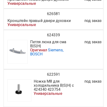
Универсальные
626581
Кронштейн правый двери духовки
под заказ
Универсальные
624339
Петля люка для сма
под заказ
B|S|H|
Оригинал
Siemens,
BOSCH
622591
Ножка M8 для
под заказ
холодильника B|S|H| с
424340 423754
Универсальные