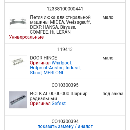
12338100000441
Петля люка для стиральной
мало
машины MIDEA, Weissgauff,
DEXP, HANSA, Biryusa,
COMFEE, Hi, LERAN
Универсальные
119413
DOOR HINGE
мало
Оригинал
Whirlpool,
Hotpoint-Ariston, Indesit,
Stinol, MERLONI
СО10300395
ИСГК.АГ.00.00.000 Шарнир
под заказ
радиальный
Оригинал
Gefest
СО10300394
показать замену / аналог