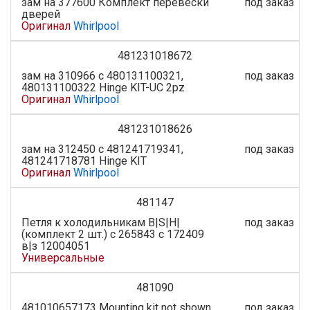
зам на 377600 Комплект перевески
под заказ
дверей
Оригинал
Whirlpool
481231018672
зам на 310966 с 480131100321,
под заказ
480131100322 Hinge KIT-UC 2pz
Оригинал
Whirlpool
481231018626
зам на 312450 c 481241719341,
под заказ
481241718781 Hinge KIT
Оригинал
Whirlpool
481147
Петля к холодильникам B|S|H|
под заказ
(комплект 2 шт.) с 265843 с 172409
в|з 12004051
Универсальные
481090
481010657173 Mounting kit not shown
под заказ