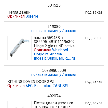
581525
Петля двери
под заказ
Оригинал
Gorenje
519089
показать замену / аналог
зам на 569438 с
под заказ
385295, 481011196302
Hinge 2 glass NP active
Оригинал
Whirlpool,
Hotpoint-Ariston,
Indesit, Stinol, MERLONI
50289805009
показать замену / аналог
KIT,HINGE,OVEN DOOR,2PZ
под заказ
Оригинал
AEG, Electrolux, ZANUSSI
492074
Петля двери духовки
под заказ
10,5 Nm 130° B|S|H с