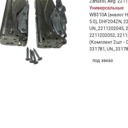
Zanussi, Aeg. 221
Универсальные
WB310A (аналог Het
5.0), DHF204ZN, 
UN_2211202045, 2
2211202052, 2211
(Комплект 2шт - 
331781, UN_33178
под заказ