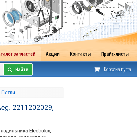
аталог запчастей
Акции
Контакты
Прайс-листы
Корзина пуста
Найти
→
Петли
 Aeg. 2211202029,
олодильника Electrolux,