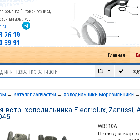
ля ремонта бытовой техники,
новочная арматура
m.ru
3 26 19
0 39 91
Главная
К
По коду
том
→
Каталог запчастей
→
Холодильники Морозильники
я встр. холодильника Electrolux, Zanussi,
045
WB310A
Петля для встр. х