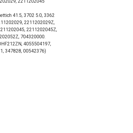
1202029, 2211202045
tich 41.5, 3702 5.0, 3362
2211202029, 2211202029Z,
211202045, 2211202045Z,
202052Z, 704320000.
DHF212ZN, 4055504197,
1, 347828, 00542376)