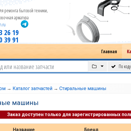
ля ремонта бытовой техники,
новочная арматура
m.ru
3 26 19
0 39 91
Главная
К
По коду
том
→
Каталог запчастей
→
Стиральные машины
ные машины
Заказ доступен только для зарегистрированных пол
Название
Бренд