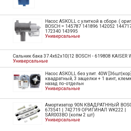
Насос ASKOLL с улиткой в сборе. ( ори
ь
BOSCH = 145787 141896 142052 14471
172340 143995
Универсальные
Сальник бака 37.4x62x10|12 BOSCH - 619808 KAISER
Универсальные
Насос ASKOLL без улит. 40W [36шт|кор
ь
квадратный, 3 защелки + 1 винт, кле
назад по-отдельн
Универсальные
Амортизатор 90N КВАДРАТННЫЙ BOSC
ь
673541 | 742719 ОРИГИНАЛ WK222 |
SAR003BO (копм 2 шт)
Универсальные