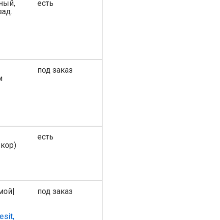
ный,
есть
зад.
под заказ
м
есть
кор)
мой|
под заказ
esit,