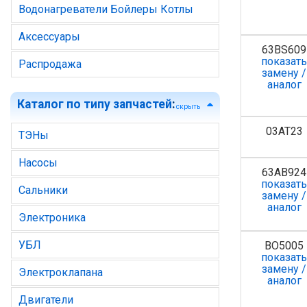
Водонагреватели Бойлеры Котлы
Аксессуары
63BS609
показат
Распродажа
замену /
аналог
Каталог по типу запчастей
:
скрыть
03AT23
ТЭНы
Насосы
63AB924
показат
Сальники
замену /
аналог
Электроника
УБЛ
BO5005
показат
замену /
Электроклапана
аналог
Двигатели