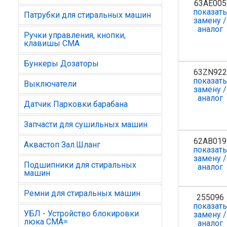
63AE005
показат
Патрубки для стиральных машин
замену /
аналог
Ручки управления, кнопки,
клавишы СМА
Бункеры Дозаторы
63ZN922
показат
Выключатели
замену /
аналог
Датчик Парковки барабана
Запчасти для сушильных машин
62AB019
Аквастоп Зал.Шланг
показат
замену /
Подшипники для стиральных
аналог
машин
Ремни для стиральных машин
255096
показат
УБЛ - Устройство блокировки
замену /
люка СМА=
аналог