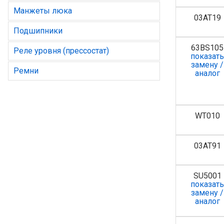
Манжеты люка
03AT19
Подшипники
63BS105
Реле уровня (прессостат)
показат
замену /
Ремни
аналог
WT010
03AT91
SU5001
показат
замену /
аналог