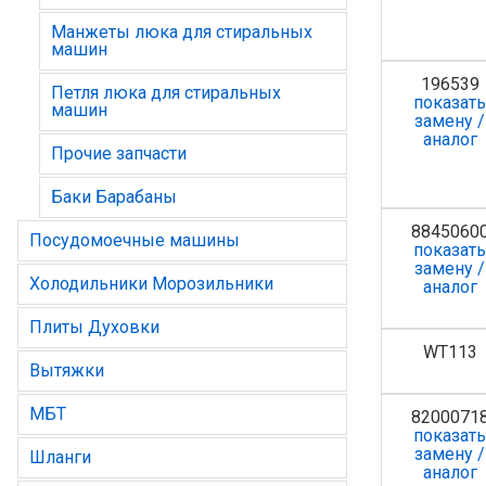
Манжеты люка для стиральных
машин
196539
Петля люка для стиральных
показат
машин
замену /
аналог
Прочие запчасти
Баки Барабаны
8845060
Посудомоечные машины
показат
замену /
Холодильники Морозильники
аналог
Плиты Духовки
WT113
Вытяжки
МБТ
8200071
показат
замену /
Шланги
аналог