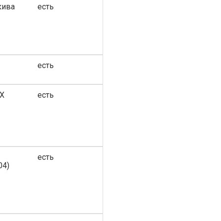
кива
есть
есть
DX
есть
есть
04)