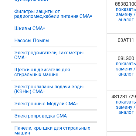
8838210
показат
Фильтры защиты от
замену /
радиопомех,кабели питания СМА=
аналог
Шкивы СМА=
03AT11
Насосы Помпы
Электродвигатели, Тахометры
СМА=
08LG00
показат
замену /
Щетки эл двигателя для
аналог
стиральных машин
Электроклапаны подачи воды
(КЭНы) СМА=
48128172
показат
Электронные Модули СМА=
замену /
аналог
Электропроводка СМА
Панели, крышки для стиральных
машин