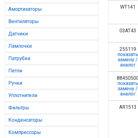
WT141
Амортизаторы
Вентиляторы
03AT43
Датчики
Лампочки
255119
показат
Патрубки
замену /
аналог
Петли
8845050
Ручки
показат
замену /
аналог
Уплотнители
AR1513
Фильтры
Конденсаторы
Компрессоры