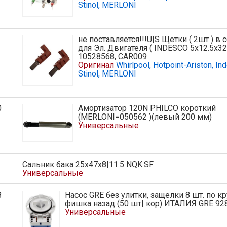
Stinol, MERLONI
не поставляется!!!U|S Щетки ( 2шт ) в 
ь
для Эл. Двигателя ( INDESCO 5x12.5x32
10528568, CAR009
Оригинал
Whirlpool, Hotpoint-Ariston, Ind
Stinol, MERLONI
0
Амортизатор 120N PHILCO короткий
ь
(MERLONI=050562 )(левый 200 мм)
Универсальные
Сальник бака 25х47х8|11.5 NQK.SF
Универсальные
8
Насос GRE без улитки, защелки 8 шт. по кр
ь
фишка назад (50 шт| кор) ИТАЛИЯ GRE 92
Универсальные