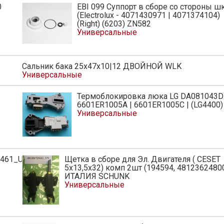
0
EBI 099 Суппорт в сборе со стороны ш
ь
(Electrolux - 4071430971 | 4071374104)
(Right) (6203) ZN582
Универсальные
Сальник бака 25х47х10|12 ДВОЙНОЙ WLK
Универсальные
Термоблокировка люка LG DA081043
ь
6601ER1005A | 6601ER1005С | (LG4400)
Универсальные
9461_UN
Щетка в сборе для Эл. Двигателя ( СЕSET
ь
5х13,5х32) комп 2шт (194594, 4812362480
ИТАЛИЯ SCHUNK
Универсальные