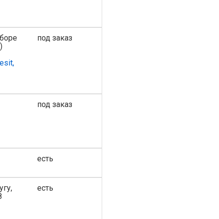
сборе
под заказ
)
esit,
под заказ
есть
угу,
есть
8