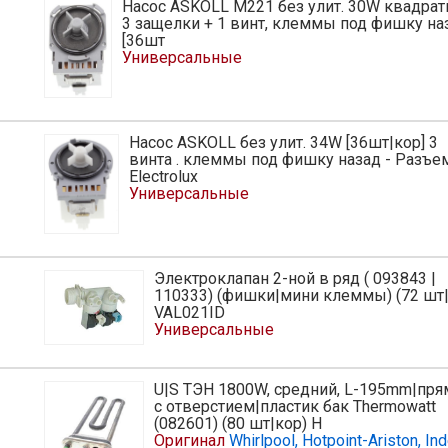
Насос ASKOLL M221 без улит. 30W квадрат
ь
3 защелки + 1 винт, клеммы под фишку на
[36шт
Универсальные
Насос ASKOLL без улит. 34W [36шт|кор] 3
ь
винта . клеммы под фишку назад - Разъе
Electrolux
Универсальные
Электроклапан 2-ной в ряд ( 093843 |
ь
110333) (фишки|мини клеммы) (72 шт|
VAL021ID
Универсальные
U|S ТЭН 1800W, средний, L-195mm|пря
ь
с отверстием|пластик бак Thermowatt
(082601) (80 шт|кор) H
Оригинал
Whirlpool, Hotpoint-Ariston, Ind