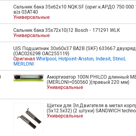
Сальник бака 35x62x10 NQK.SF (ориг.к.АРДО 750 000 
в|з 03AT40
Универсальные
Сальник бака 35х72х10|12 Bosch - 171291 WLK
Универсальные
U|S Подшипник 30x60x37 BA2B (SKF) 633667 двухря
ь
(OAC026298 OAC255119)
Оригинал
Whirlpool, Hotpoint-Ariston, Indesit, Stinol,
MERLONI
0
Амортизатор 100N PHILCO длинный М
ь
(MERLONI=050560 )(правый 220 мм)
Универсальные
Щетки для Эл.Двигателя в метал корп
(5x12.5x32) (2 штуки) SANDWICH techno
Универсальные