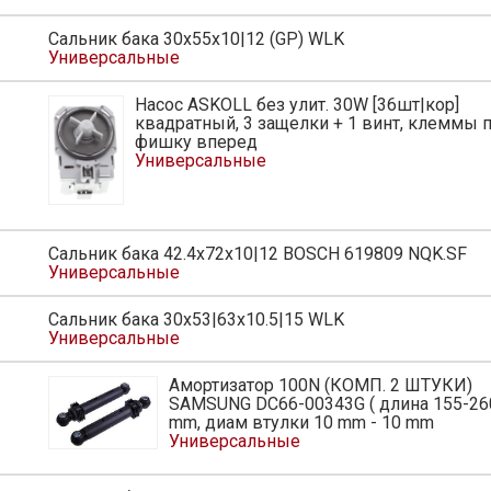
Сальник бака 30x55x10|12 (GP) WLK
Универсальные
Насос ASKOLL без улит. 30W [36шт|кор]
ь
квадратный, 3 защелки + 1 винт, клеммы 
фишку вперед
Универсальные
Сальник бака 42.4х72х10|12 BOSCH 619809 NQK.SF
Универсальные
Сальник бака 30x53|63x10.5|15 WLK
Универсальные
Амортизатор 100N (КОМП. 2 ШТУКИ)
ь
SAMSUNG DC66-00343G ( длина 155-26
mm, диам втулки 10 mm - 10 mm
Универсальные