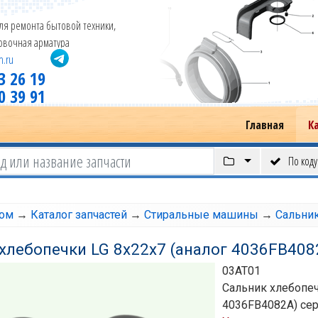
ля ремонта бытовой техники,
новочная арматура
m.ru
3 26 19
0 39 91
Главная
К
По коду
том
→
Каталог запчастей
→
Стиральные машины
→
Сальни
хлебопечки LG 8х22х7 (аналог 4036FB408
03AT01
Сальник хлебопеч
4036FB4082A) се