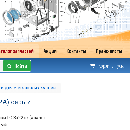
аталог запчастей
Акции
Контакты
Прайс-листы
Корзина пуста
Найти
ки для стиральных машин
2A) серый
ки LG 8х22х7 (аналог
рый