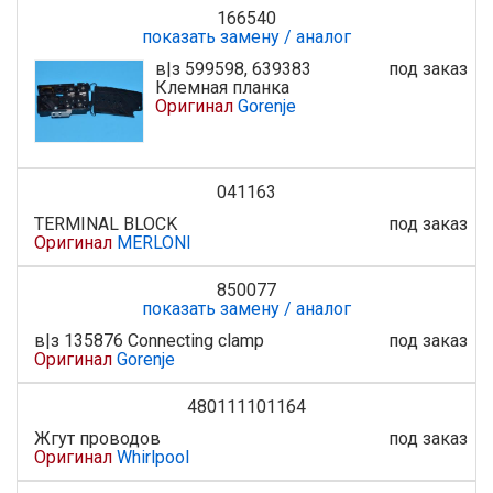
166540
показать замену / аналог
в|з 599598, 639383
под заказ
Клемная планка
Оригинал
Gorenje
041163
TERMINAL BLOCK
под заказ
Оригинал
MERLONI
850077
показать замену / аналог
в|з 135876 Connecting clamp
под заказ
Оригинал
Gorenje
480111101164
Жгут проводов
под заказ
Оригинал
Whirlpool