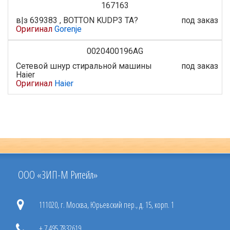
167163
в|з 639383 , BOTTON KUDP3 TA?
под заказ
Оригинал
Gorenje
0020400196AG
Сетевой шнур стиральной машины
под заказ
Haier
Оригинал
Haier
ООО «ЗИП-М Ритейл»
111020, г. Москва, Юрьевский пер., д. 15, корп. 1
+ 7 495 7832619