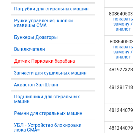
Патрубки для стиральных машин
80864050
показат
Ручки управления, кнопки,
замену /
клавишы СМА
аналог
Бункеры Дозаторы
80864050
показат
Выключатели
замену /
аналог
Датчик Парковки барабана
481927328
Запчасти для сушильных машин
Аквастоп Зал.Шланг
481281718
Подшипники для стиральных
машин
481244079
Ремни для стиральных машин
УБЛ - Устройство блокировки
481244079
люка СМА=