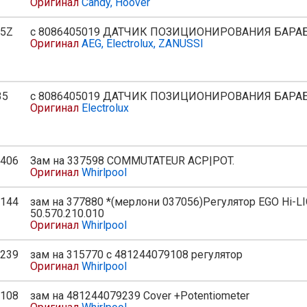
Оригинал
Candy, Hoover
35Z
с 8086405019 ДАТЧИК ПОЗИЦИОНИРОВАНИЯ БАРА
ь
Оригинал
AEG, Electrolux, ZANUSSI
35
с 8086405019 ДАТЧИК ПОЗИЦИОНИРОВАНИЯ БАРА
ь
Оригинал
Electrolux
406
Зам на 337598 COMMUTATEUR ACP|POT.
Оригинал
Whirlpool
144
зам на 377880 *(мерлони 037056)Регулятор EGO Hi-L
50.570.210.010
Оригинал
Whirlpool
239
зам на 315770 с 481244079108 регулятор
Оригинал
Whirlpool
108
зам на 481244079239 Cover +Potentiometer