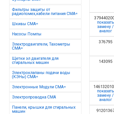
Фильтры защиты от
радиопомех,кабели питания СМА=
37944020
показат
Шкивы СМА=
замену /
аналог
Насосы Помпы
376795
Электродвигатели, Тахометры
СМА=
Щетки эл двигателя для
143095
стиральных машин
Электроклапаны подачи воды
(КЭНы) СМА=
14613201
Электронные Модули СМА=
показат
замену /
Электропроводка СМА
аналог
Панели, крышки для стиральных
9120136
машин