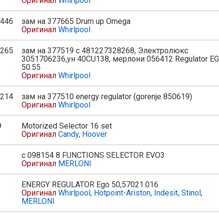
Оригинал
Whirlpool
446
зам на 377665 Drum up Omega
Оригинал
Whirlpool
265
зам на 377519 с 481227328268, Электролюкс
3051706236,ун 40CU138, мерлони 056412 Regulator E
50.55
Оригинал
Whirlpool
214
зам на 377510 energy regulator (gorenje 850619)
Оригинал
Whirlpool
9
Motorized Selector 16 set
Оригинал
Candy, Hoover
с 098154 8 FUNCTIONS SELECTOR EVO3
Оригинал
MERLONI
ENERGY REGULATOR Ego 50,57021.016
Оригинал
Whirlpool, Hotpoint-Ariston, Indesit, Stinol,
MERLONI