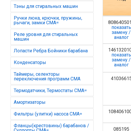
Тэны для стиральных машин
Ручки люка, крючки, пружины,
80864050
рычаги, замки СМА=
показат
замену /
Реле уровня для стиральных
аналог
машин
14613201
Лопасти Ребра Бойники барабана
показат
замену /
Конденсаторы
аналог
Таймеры, селекторы
4103661
переключения программ СМА
Термодатчики, Термостаты СМА=
Амортизаторы
10840610
Фильтры (улитки) насоса СМА=
Фланцы(крестовины) барабанов /
085195
Суппорты СМА=