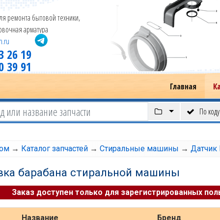
ля ремонта бытовой техники,
новочная арматура
m.ru
3 26 19
0 39 91
Главная
К
По коду
том
→
Каталог запчастей
→
Стиральные машины
→
Датчик 
вка барабана стиральной машины
Заказ доступен только для зарегистрированных пол
Название
Бренд