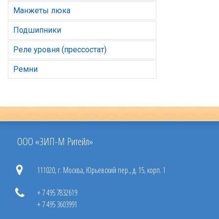
Манжеты люка
Подшипники
Реле уровня (прессостат)
Ремни
ООО «ЗИП-М Ритейл»
111020, г. Москва, Юрьевский пер., д. 15, корп. 1
+ 7 495 7832619
+ 7 495 3603991