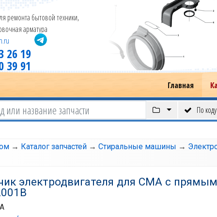
ля ремонта бытовой техники,
новочная арматура
m.ru
3 26 19
0 39 91
Главная
К
По коду
том
→
Каталог запчастей
→
Стиральные машины
→
Электро
тчик электродвигателя для СМА с прямы
001B
A