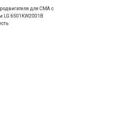
тродвигателя для СМА с
м LG 6501KW2001B
есть