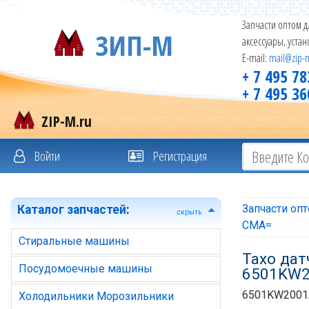
Запчасти оптом д
ЗИП-М
аксессуары, уста
E-mail:
mail@zip-
+ 7 495 78
+ 7 495 36
ZIP-M.ru
Войти
Регистрация
Запчасти оп
Каталог запчастей
:
скрыть
СМА=
Стиральные машины
Тахо да
Посудомоечные машины
6501KW2
6501KW2001
Холодильники Морозильники