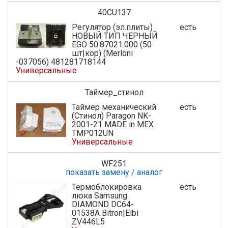
40CU137
Регулятор (эл.плиты)
есть
НОВЫЙ ТИП ЧЕРНЫЙ
EGO 50.87021.000 (50
шт|кор) (Merloni
-037056) 481281718144
Универсальные
Таймер_стинол
Таймер механический
есть
(Стинол) Paragon NK-
2001-21 MADE in MEX
TMP012UN
Универсальные
WF251
показать замену / аналог
Термоблокировка
есть
люка Samsung
DIAMOND DC64-
01538A Bitron|Elbi
ZV446L5