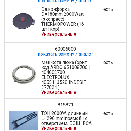
показать замену / аналог
Эл.конфорка
есть
D=180mm 2000Watt
(экспресс)
THERMOPOWER (16
шт| кор)
Универсальные
60006800
показать замену / аналог
Манжета люка (ориг.
есть
код ARDO 651008706 |
404002700
ELECTROLUX
4055113528 INDESIT
377824 )
Универсальные
815871
ТЭН 2000W, длинный
есть
L- 290 mm|прямой | с
отверстием, БОШ IRCA
Универсальные