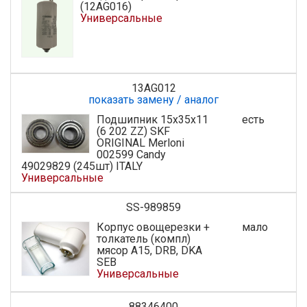
(12AG016)
Универсальные
13AG012
показать замену / аналог
Подшипник 15x35x11
есть
(6 202 ZZ) SKF
ORIGINAL Merloni
002599 Candy
49029829 (245шт) ITALY
Универсальные
SS-989859
Корпус овощерезки +
мало
толкатель (компл)
мясор А15, DRB, DKA
SEB
Универсальные
88346400