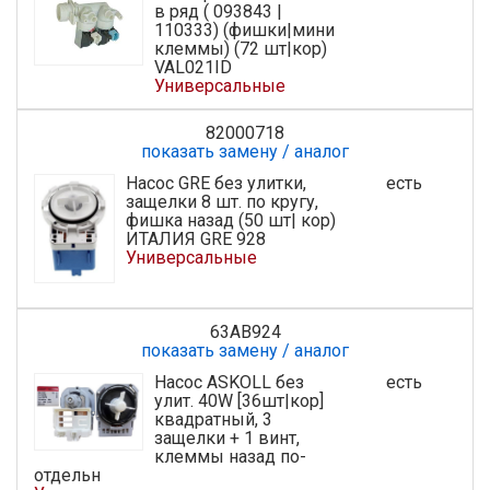
в ряд ( 093843 |
110333) (фишки|мини
клеммы) (72 шт|кор)
VAL021ID
Универсальные
82000718
показать замену / аналог
Насос GRE без улитки,
есть
защелки 8 шт. по кругу,
фишка назад (50 шт| кор)
ИТАЛИЯ GRE 928
Универсальные
63AB924
показать замену / аналог
Насос ASKOLL без
есть
улит. 40W [36шт|кор]
квадратный, 3
защелки + 1 винт,
клеммы назад по-
отдельн