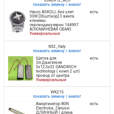
63AB912_ALU
показать замену / аналог
Насос ASKOLL без улит.
есть
30W [36шт|кор] 3 винта .
клеммы
перпендикулярно 144997
АЛЮМИНЕВАЯ ОБМО
Универсальные
N52_Italy
показать замену / аналог
Щетка для
есть
Эл.Двигателя
5х12,5х32 SANDWICH
technology ( комп 2 шт)
провод от центра
Универсальные
WK215
показать замену / аналог
Амортизатор 80N
есть
Electrolux, Zanussi
ДЛИННЫЙ ( длина