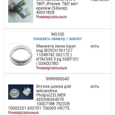
180*, Италия. T&P, мет
крепеж (54|кор)
49031828
Универсальные
WG100
показать замену / аналог
Манжета люка (ориг.
есть
код BOSCH 361127
11048742 362172 )
ИТАЛИЯ 5 kg 55BY101
| GSK007BO
Универсальные
9999990040
Втулка шнека для
есть
мясорубки
Philips|ZELMER
420306564070
10007188 792328
10002201 630701 756993 HR775
Универсальные