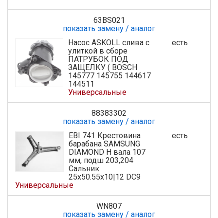
63BS021
показать замену / аналог
Насос ASKOLL слива с
есть
улиткой в сборе
ПАТРУБОК ПОД
ЗАЩЕЛКУ ( BOSCH
145777 145755 144617
144511
Универсальные
88383302
показать замену / аналог
EBI 741 Крестовина
есть
барабана SAMSUNG
DIAMOND H вала 107
мм, подш 203,204
Сальник
25х50.55х10|12 DC9
Универсальные
WN807
показать замену / аналог