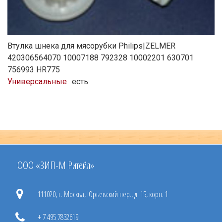
Втулка шнека для мясорубки Philips|ZELMER
420306564070 10007188 792328 10002201 630701
756993 HR775
Универсальные
есть
ООО «ЗИП-М Ритейл»
111020, г. Москва, Юрьевский пер., д. 15, корп. 1
+ 7 495 7832619