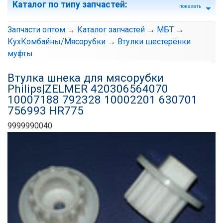
Каталог по типу запчастей
:
показать
Запчасти оптом
→
Каталог запчастей
→
МБТ
→
КухКомбайны/Мясорубки
→
Втулки шестерёнки
муфты
Втулка шнека для мясорубки
Philips|ZELMER 420306564070
10007188 792328 10002201 630701
756993 HR775
9999990040