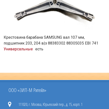
Крестовина барабана SAMSUNG вал 107 мм,
подшипник 203, 204 в|з 88383302 88305035 EBI 741
Универсальные
есть
ООО «ЗИП-М Ритейл»
111020, г. Москва, Юрьевский пер., д. 15, корп. 1