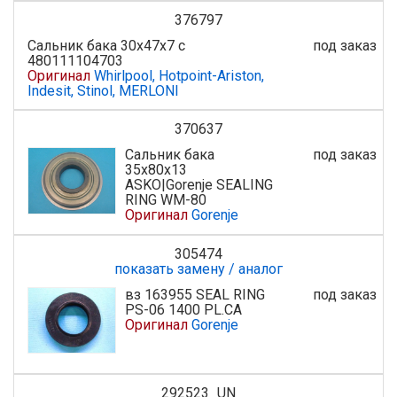
376797
Сальник бака 30x47x7 с
под заказ
480111104703
Оригинал
Whirlpool, Hotpoint-Ariston,
Indesit, Stinol, MERLONI
370637
Сальник бака
под заказ
35x80x13
ASKO|Gorenje SEALING
RING WM-80
Оригинал
Gorenje
305474
показать замену / аналог
вз 163955 SEAL RING
под заказ
PS-06 1400 PL.CA
Оригинал
Gorenje
292523_UN