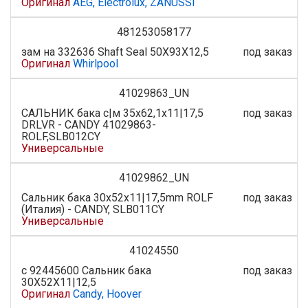
Оригинал
AEG, Electrolux, ZANUSSI
481253058177
зам на 332636 Shaft Seal 50X93X12,5
под заказ
Оригинал
Whirlpool
41029863_UN
САЛЬНИК бака с|м 35x62,1x11|17,5
под заказ
DRLVR - CANDY 41029863-
ROLF,SLB012CY
Универсальные
41029862_UN
Сальник бака 30x52x11|17,5mm ROLF
под заказ
(Италия) - CANDY, SLB011CY
Универсальные
41024550
с 92445600 Сальник бака
под заказ
30X52X11|12,5
Оригинал
Candy, Hoover