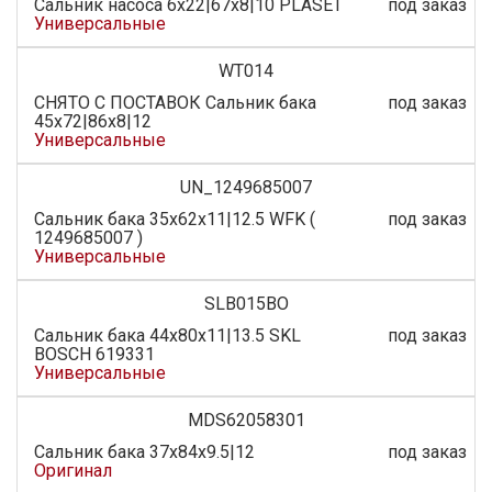
Сальник насоса 6x22|67x8|10 PLASET
под заказ
Универсальные
WT014
СНЯТО С ПОСТАВОК Сальник бака
под заказ
45x72|86x8|12
Универсальные
UN_1249685007
Сальник бака 35x62x11|12.5 WFK (
под заказ
1249685007 )
Универсальные
SLB015BO
Сальник бака 44x80x11|13.5 SKL
под заказ
BOSCH 619331
Универсальные
MDS62058301
Сальник бака 37х84х9.5|12
под заказ
Оригинал