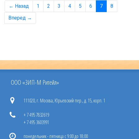
← Назад
1
2
3
4
5
6
7
8
Вперед →
ООО «ЗИП-М Ритейл»
111020, г. Москва, Юрьевский пер., д. 15, корп. 1
+ 7 495 7832619
+ 7 495 3603991
понедельник - пятница с 9:00 до 18:00