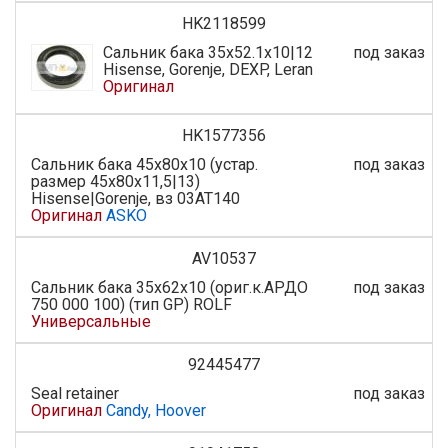
HK2118599
Сальник бака 35x52.1x10|12
под заказ
Hisense, Gorenje, DEXP, Leran
Оригинал
HK1577356
Сальник бака 45x80x10 (устар.
под заказ
размер 45х80х11,5|13)
Hisense|Gorenje, вз 03AT140
Оригинал
ASKO
AV10537
Сальник бака 35x62x10 (ориг.к.АРДО
под заказ
750 000 100) (тип GP) ROLF
Универсальные
92445477
Seal retainer
под заказ
Оригинал
Candy, Hoover