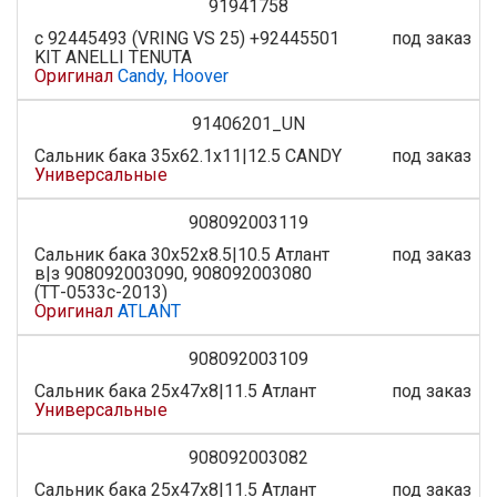
91941758
c 92445493 (VRING VS 25) +92445501
под заказ
KIT ANELLI TENUTA
Оригинал
Candy, Hoover
91406201_UN
Сальник бака 35x62.1x11|12.5 CANDY
под заказ
Универсальные
908092003119
Сальник бака 30x52x8.5|10.5 Атлант
под заказ
в|з 908092003090, 908092003080
(ТТ-0533c-2013)
Оригинал
ATLANT
908092003109
Сальник бака 25х47х8|11.5 Атлант
под заказ
Универсальные
908092003082
Сальник бака 25х47х8|11.5 Атлант
под заказ