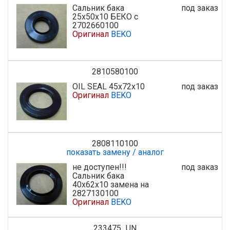
Cальник бака
под заказ
25х50х10 БЕКО с
2702660100
Оригинал
BEKO
2810580100
OIL SEAL 45х72х10
под заказ
Оригинал
BEKO
2808110100
показать замену / аналог
не доступен!!!
под заказ
Сальник бака
40x62x10 замена на
2827130100
Оригинал
BEKO
233475_UN