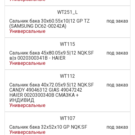
WT251_L
Сальник бака 30x60.55x10|12 GP TZ
под заказ
(SAMSUNG DC62-00242A)
Универсальные
WT115
Сальник бака 45x80.05x9.5|12 NQK.SF
под заказ
в|з 0020300341B - HAIER
Универсальные
WT112
Сальник бака 40x72.05x9.5|12 NQK.SF
под заказ
CANDY 49046312 GIAS 49047242
HAIER 0020300340B СМАЗКА +
ИНДИВИД
Универсальные
WT107
Сальник бака 32х52х10 GP NQK.SF
под заказ
Универсальные