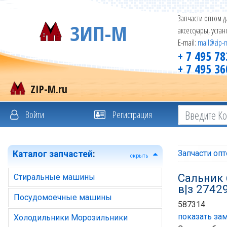
Запчасти оптом д
ЗИП-М
аксессуары, уста
E-mail:
mail@zip-
+ 7 495 78
+ 7 495 36
ZIP-M.ru
Войти
Регистрация
Запчасти оп
Каталог запчастей
:
скрыть
Сальник 
Стиральные машины
в|з 2742
Посудомоечные машины
587314
показать зам
Холодильники Морозильники