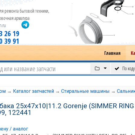
ля ремонта бытовой техники,
новочная арматура
m.ru
3 26 19
0 39 91
Главная
К
По коду
том
→
Каталог запчастей
→
Стиральные машины
→
Сальни
бака 25х47х10|11.2 Gorenje (SIMMER RING
99, 122441
ену / аналог