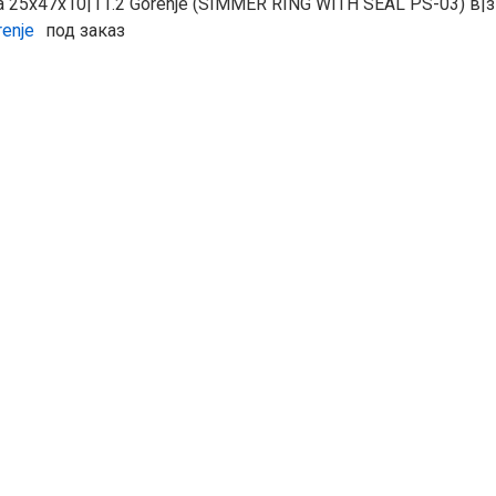
 25х47х10|11.2 Gorenje (SIMMER RING WITH SEAL PS-03) в|з
renje
под заказ