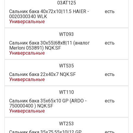
03AT125
Сальник бака 40x72x10|11.5 HAIER -
есть
0020300340 WLK
Универсальные
WT093
Сальник бака 30x55|68x8|11 (аналог
есть
Merloni 053891) NQK.SF
Универсальные
WT535
Сальник бака 22х40х7 NQK.SF
есть
Универсальные
WT110
Сальник бака 35x65x10 GP (ARDO -
есть
750000400 ) NQK.SF
Универсальные
WT253
Сальник бака 35х75.55х10|12 GP
есть