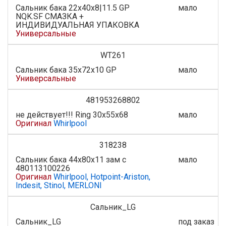
Сальник бака 22х40х8|11.5 GP
мало
NQK.SF СМАЗКА +
ИНДИВИДУАЛЬНАЯ УПАКОВКА
Универсальные
WT261
Сальник бака 35х72х10 GP
мало
Универсальные
481953268802
не действует!!! Ring 30х55х68
мало
Оригинал
Whirlpool
318238
Сальник бака 44x80x11 зам с
мало
480113100226
Оригинал
Whirlpool, Hotpoint-Ariston,
Indesit, Stinol, MERLONI
Сальник_LG
Сальник_LG
под заказ