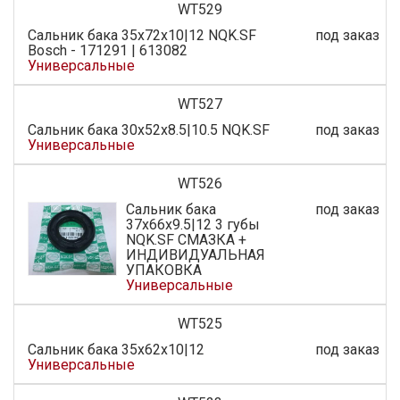
WT529
Сальник бака 35х72х10|12 NQK.SF
под заказ
Bosch - 171291 | 613082
Универсальные
WT527
Сальник бака 30x52x8.5|10.5 NQK.SF
под заказ
Универсальные
WT526
Сальник бака
под заказ
37x66x9.5|12 3 губы
NQK.SF СМАЗКА +
ИНДИВИДУАЛЬНАЯ
УПАКОВКА
Универсальные
WT525
Сальник бака 35x62x10|12
под заказ
Универсальные