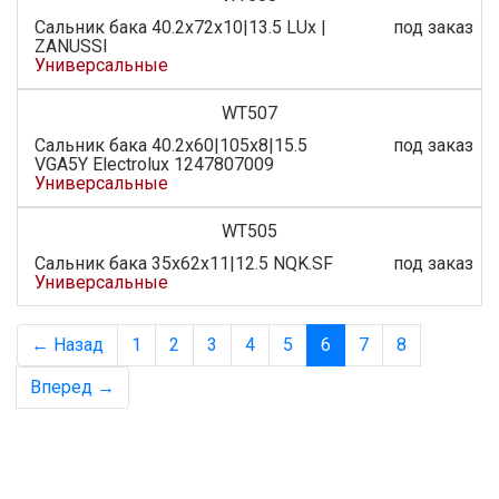
Сальник бака 40.2x72x10|13.5 LUх |
под заказ
ZANUSSI
Универсальные
WT507
Сальник бака 40.2x60|105x8|15.5
под заказ
VGA5Y Electroluх 1247807009
Универсальные
WT505
Сальник бака 35x62x11|12.5 NQK.SF
под заказ
Универсальные
← Назад
1
2
3
4
5
6
7
8
Вперед →