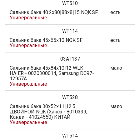
WT510
Сальник бака 40.2x80|88x8|15 NQK.SF
есть
Универсальные
WT114
Сальник бака 45x65x10 NQK.SF
есть
Универсальные
03AT137
Сальник бака 45x84x10|12 WLK
мало
HAIER - 0020300014, Samsung DC97-
12957A
Универсальные
WT528
Сальник бака 30x52x11|12.5
мало
ДВОЙНОЙ NQK (Ханса - 8010339,
Канди - 41024550) КИТАЙ
Универсальные
WT514