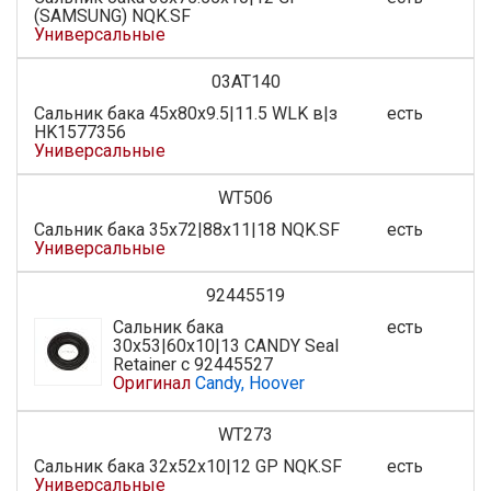
(SAMSUNG) NQK.SF
Универсальные
03AT140
Сальник бака 45x80x9.5|11.5 WLK в|з
есть
HK1577356
Универсальные
WT506
Сальник бака 35х72|88х11|18 NQK.SF
есть
Универсальные
92445519
Сальник бака
есть
30x53|60x10|13 CANDY Seal
Retainer с 92445527
Оригинал
Candy, Hoover
WT273
Сальник бака 32х52х10|12 GP NQK.SF
есть
Универсальные