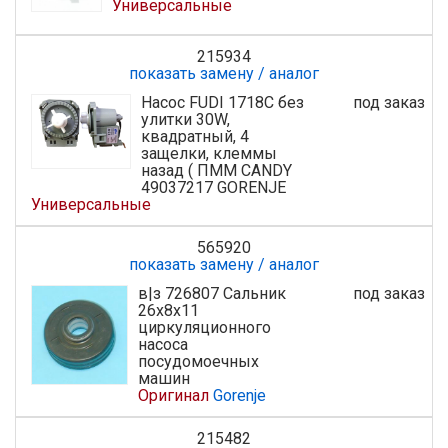
Универсальные
215934
показать замену / аналог
Насос FUDI 1718C без
под заказ
улитки 30W,
квадратный, 4
защелки, клеммы
назад ( ПММ CANDY
49037217 GORENJE
Универсальные
565920
показать замену / аналог
в|з 726807 Сальник
под заказ
26x8x11
циркуляционного
насоса
посудомоечных
машин
Оригинал
Gorenje
215482