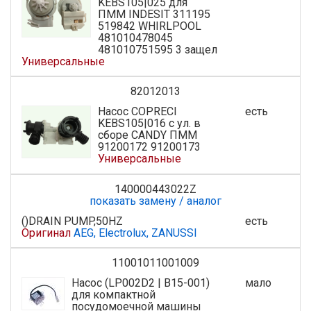
KEBS105|025 для
ПММ INDESIT 311195
519842 WHIRLPOOL
481010478045
481010751595 3 защел
Универсальные
82012013
Насос COPRECI
есть
KEBS105|016 с ул. в
сборе CANDY ПММ
91200172 91200173
Универсальные
140000443022Z
показать замену / аналог
()DRAIN PUMP,50HZ
есть
Оригинал
AEG, Electrolux, ZANUSSI
11001011001009
Насос (LP002D2 | B15-001)
мало
для компактной
посудомоечной машины