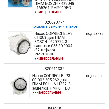
ПММ BOSCH - 423048
| 165261 PMP019BO
Универсальные
820620774
показать замену / аналог
Насос COPRECI BLP3
под заказ
01|003 для ПММ
BOSCH - 620774, 3
защелки 088.20.0004
(32 шт|кор).
PMP030BO
Универсальные
820611332
Насос COPRECI BLP3
под заказ
00|002 205.962 для
ПММ BSH - 611332, 3
защелки, PMP011BO
Универсальные
556915