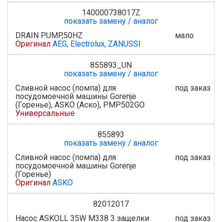
140000738017Z
показать замену / аналог
DRAIN PUMP,50HZ
мало
Оригинал
AEG, Electrolux, ZANUSSI
855893_UN
показать замену / аналог
Сливной насос (помпа) для
под заказ
посудомоечной машины Gorenje
(Горенье), ASKO (Аско), PMP502GO
Универсальные
855893
показать замену / аналог
Сливной насос (помпа) для
под заказ
посудомоечной машины Gorenje
(Горенье)
Оригинал
ASKO
82012017
Насос ASKOLL 35W M338 3 защелки
под заказ