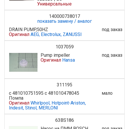
Универсальные
140000738017
показать замену / аналог
DRAIN PUMP,50HZ
под заказ
Оригинал
AEG, Electrolux, ZANUSSI
1037059
Pump impeller
под заказ
Оригинал
Hansa
311195
с 481010751595 с 481010478045
мало
Помпа
Оригинал
Whirlpool, Hotpoint-Ariston,
Indesit, Stinol, MERLONI
63BS186
Насос на ПММ BOSCH
под заказ