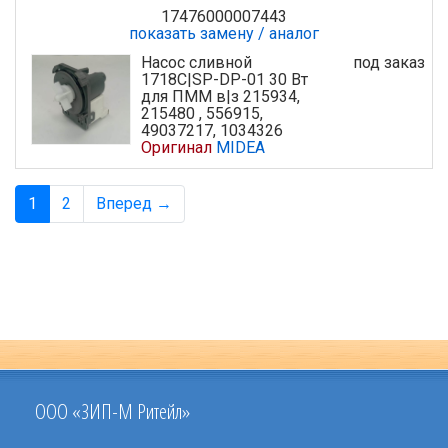
17476000007443
показать замену / аналог
Насос сливной
под заказ
1718C|SP-DP-01 30 Вт
для ПММ в|з 215934,
215480 , 556915,
49037217, 1034326
Оригинал
MIDEA
1
2
Вперед →
ООО «ЗИП-М Ритейл»