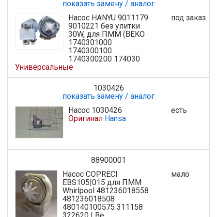
показать замену / аналог
Насос HANYU 9011179
под заказ
9010221 без улитки
30W, для ПММ (BEKO
1740301000
1740300100
1740300200 174030
Универсальные
1030426
показать замену / аналог
Насос 1030426
есть
Оригинал
Hansa
88900001
Насос COPRECI
мало
EBS105|015 для ПММ
Whirlpool 481236018558
481236018508
480140100575 311158
322620 | Be