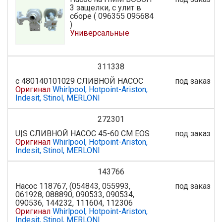
3 защелки, с улит в
сборе ( 096355 095684
)
Универсальные
311338
с 480140101029 СЛИВНОЙ НАСОС
под заказ
Оригинал
Whirlpool, Hotpoint-Ariston,
Indesit, Stinol, MERLONI
272301
U|S СЛИВНОЙ НАСОС 45-60 CM EOS
под заказ
Оригинал
Whirlpool, Hotpoint-Ariston,
Indesit, Stinol, MERLONI
143766
Насос 118767, (054843, 055993,
под заказ
061928, 088890, 090533, 090534,
090536, 144232, 111604, 112306
Оригинал
Whirlpool, Hotpoint-Ariston,
Indesit, Stinol, MERLONI