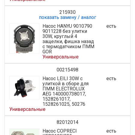
215930
показать замену / аналог
Насос HANYU 9010790
есть
9011228 без улитки
30W, круглый 4
защелки, фишка назад
с термодатчиком ПММ
GOR
Универсальные
00215498
Насос LEILI 30W с
есть
улиткой в сборе для
ПММ ELECTROLUX
AEG 140000738017,
1528261017,
1528261025, 50276
Универсальные
82012014
Насос COPRECI
есть