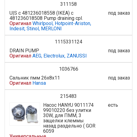
311158
U|S с 481236018558 (IKEA) с
под заказ
481236018508 Pump draining cpl.
Оригинал
Whirlpool, Hotpoint-Ariston,
Indesit, Stinol, MERLONI
1115331124
DRAIN PUMP
под заказ
Оригинал
AEG, Electrolux, ZANUSSI
1036766
Сальник пмм 26x8x11
под заказ
Оригинал
Hansa
215483
Насос HANYU 9011174
есть
99010220 без улитки
30W, для ПММ, 3
защелки клеммы
назад раздельно ( GOR
6059
Универсальные