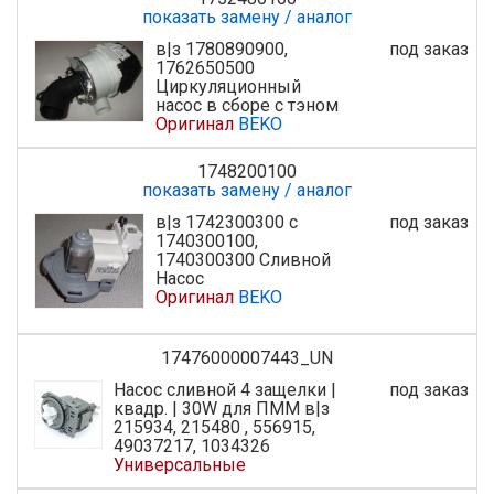
показать замену / аналог
в|з 1780890900,
под заказ
1762650500
Циркуляционный
насос в сборе с тэном
Оригинал
BEKO
1748200100
показать замену / аналог
в|з 1742300300 с
под заказ
1740300100,
1740300300 Сливной
Насос
Оригинал
BEKO
17476000007443_UN
Насос сливной 4 защелки |
под заказ
квадр. | 30W для ПММ в|з
215934, 215480 , 556915,
49037217, 1034326
Универсальные