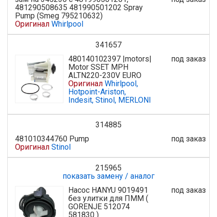
481290508635 481990501202 Spray
Pump (Smeg 795210632)
Оригинал
Whirlpool
341657
480140102397 |motors|
под заказ
Motor SSET MPH
ALTN220-230V EURO
Оригинал
Whirlpool,
Hotpoint-Ariston,
Indesit, Stinol, MERLONI
314885
481010344760 Pump
под заказ
Оригинал
Stinol
215965
показать замену / аналог
Насос HANYU 9019491
под заказ
без улитки для ПММ (
GORENJE 512074
581830 )