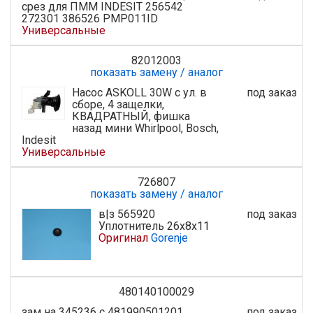
срез для ПММ INDESIT 256542
272301 386526 PMP011ID
Универсальные
82012003
показать замену / аналог
Насос ASKOLL 30W с ул. в
под заказ
сборе, 4 защелки,
КВАДРАТНЫЙ, фишка
назад мини Whirlpool, Bosch,
Indesit
Универсальные
726807
показать замену / аналог
в|з 565920
под заказ
Уплотнитель 26x8x11
Оригинал
Gorenje
480140100029
зам на 345236 с 481990501201,
под заказ