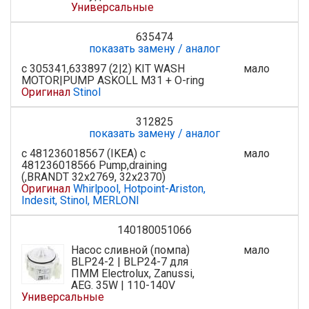
Универсальные
635474
показать замену / аналог
с 305341,633897 (2|2) KIT WASH
мало
MOTOR|PUMP ASKOLL M31 + O-ring
Оригинал
Stinol
312825
показать замену / аналог
с 481236018567 (IKEA) с
мало
481236018566 Pump,draining
(,BRANDT 32x2769, 32x2370)
Оригинал
Whirlpool, Hotpoint-Ariston,
Indesit, Stinol, MERLONI
140180051066
Насос сливной (помпа)
мало
BLP24-2 | BLP24-7 для
ПММ Electrolux, Zanussi,
AEG. 35W | 110-140V
Универсальные