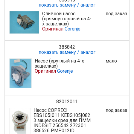
показать замену / аналог
Сливной насос
под заказ
(прямоугольный на 4-
х защелках)
Оригинал
Gorenje
385842
показать замену / аналог
Насос (круглый на 4-х
мало
защелках)
Оригинал
Gorenje
82012011
Насос COPRECI
под заказ
EBS105|011 KEBS105|082
3 защелки срез для ПММ
INDESIT 256542 272301
386526 PMP012ID