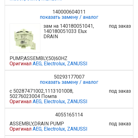
140000604011
показать замену / аналог
зам на 140180051041,
под заказ
140180051033 Elux
DRAIN
PUMP,ASSEMBLY,50|60HZ
Оригинал
AEG, Electrolux, ZANUSSI
50293177007
показать замену / аналог
с 50287471002,1113101008,
под заказ
50276023004 Помпа
Оригинал
AEG, Electrolux, ZANUSSI
4055165114
ASSEMBLY,DRAIN PUMP
под заказ
Оригинал
AEG, Electrolux, ZANUSSI