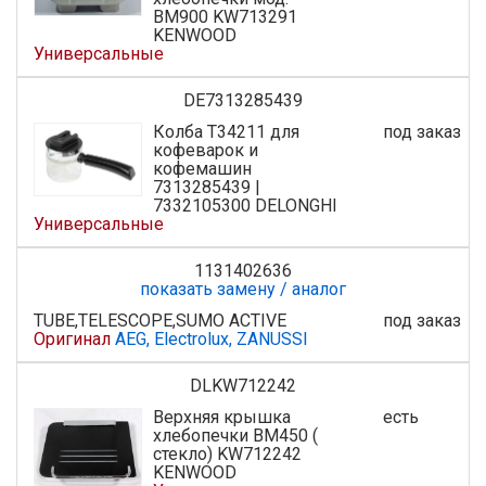
BM900 KW713291
KENWOOD
Универсальные
DE7313285439
Колба T34211 для
под заказ
кофеварок и
кофемашин
7313285439 |
7332105300 DELONGHI
Универсальные
1131402636
показать замену / аналог
TUBE,TELESCOPE,SUMO ACTIVE
под заказ
Оригинал
AEG, Electrolux, ZANUSSI
DLKW712242
Верхняя крышка
есть
хлебопечки BM450 (
стекло) KW712242
KENWOOD