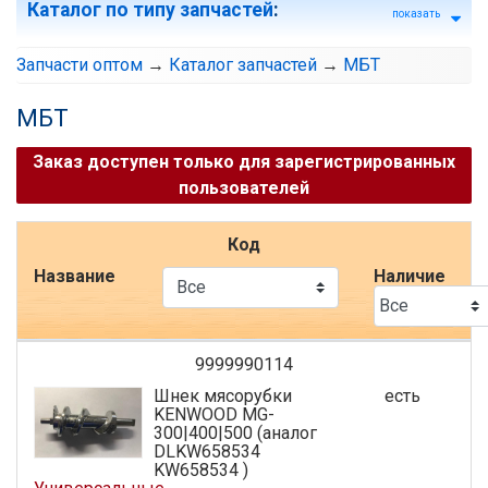
Каталог по типу запчастей
:
показать
Запчасти оптом
→
Каталог запчастей
→
МБТ
МБТ
Заказ доступен только для зарегистрированных
пользователей
Код
Название
Наличие
9999990114
Шнек мясорубки
есть
KENWOOD MG-
300|400|500 (аналог
DLKW658534
KW658534 )