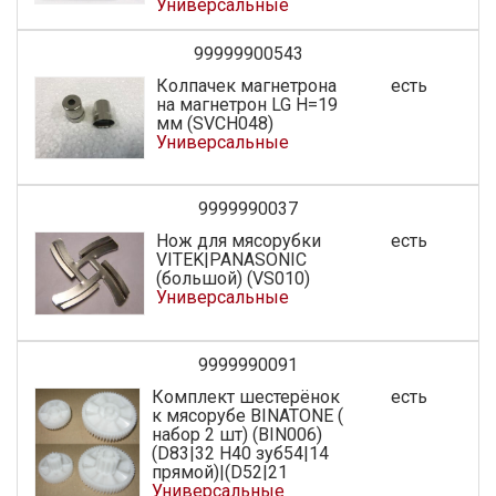
Универсальные
99999900543
Колпачек магнетрона
есть
на магнетрон LG H=19
мм (SVCH048)
Универсальные
9999990037
Нож для мясорубки
есть
VITEK|PANASONIC
(большой) (VS010)
Универсальные
9999990091
Комплект шестерёнок
есть
к мясорубе BINATONE (
набор 2 шт) (BIN006)
(D83|32 H40 зуб54|14
прямой)|(D52|21
Универсальные