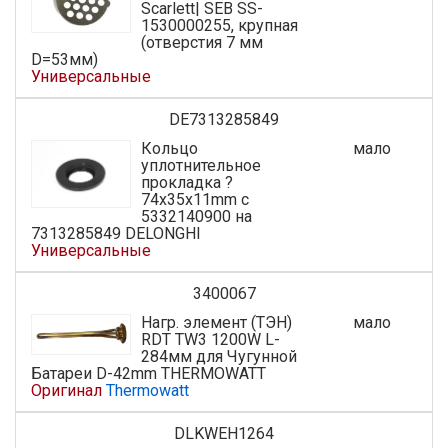
Scarlett| SEB SS-
1530000255, крупная
(отверстия 7 мм
D=53мм)
Универсальные
DE7313285849
Кольцо
мало
уплотнительное
прокладка ?
74x35x11mm c
5332140900 на
7313285849 DELONGHI
Универсальные
3400067
Нагр. элемент (ТЭН)
мало
RDT TW3 1200W L-
284мм для Чугунной
Батареи D-42mm THERMOWATT
Оригинал
Thermowatt
DLKWEH1264