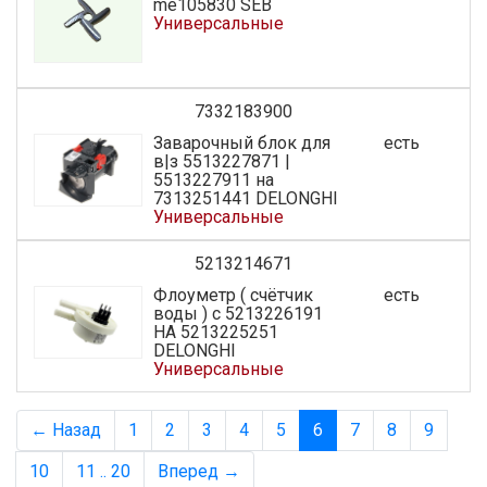
me105830 SEB
Универсальные
7332183900
Заварочный блок для
есть
в|з 5513227871 |
5513227911 на
7313251441 DELONGHI
Универсальные
5213214671
Флоуметр ( счётчик
есть
воды ) с 5213226191
НА 5213225251
DELONGHI
Универсальные
← Назад
1
2
3
4
5
6
7
8
9
10
11 .. 20
Вперед →