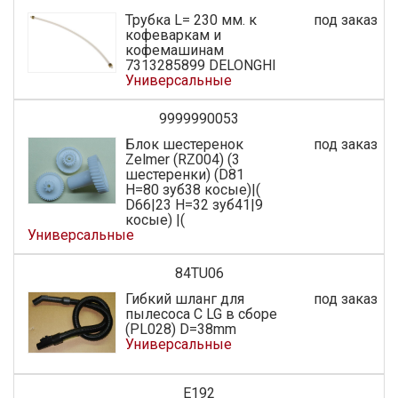
Трубка L= 230 мм. к
под заказ
кофеваркам и
кофемашинам
7313285899 DELONGHI
Универсальные
9999990053
Блок шестеренок
под заказ
Zelmer (RZ004) (3
шестеренки) (D81
H=80 зуб38 косые)|(
D66|23 H=32 зуб41|9
косые) |(
Универсальные
84TU06
Гибкий шланг для
под заказ
пылесоса C LG в сборе
(PL028) D=38mm
Универсальные
E192