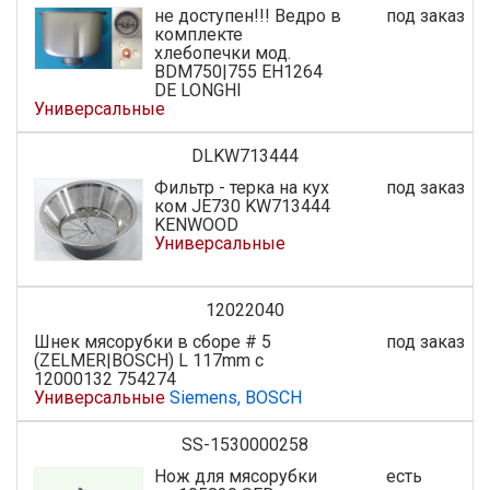
не доступен!!! Ведро в
под заказ
комплекте
хлебопечки мод.
BDM750|755 EH1264
DE LONGHI
Универсальные
DLKW713444
Фильтр - терка на кух
под заказ
ком JE730 KW713444
KENWOOD
Универсальные
12022040
Шнек мясорубки в сборе # 5
под заказ
(ZELMER|BOSCH) L 117mm с
12000132 754274
Универсальные
Siemens, BOSCH
SS-1530000258
Нож для мясорубки
есть