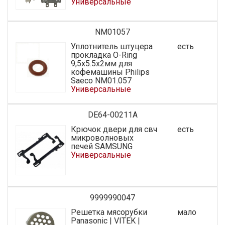
Универсальные
NM01057
Уплотнитель штуцера
есть
прокладка O-Ring
9,5x5.5x2мм для
кофемашины Philips
Saeco NM01.057
Универсальные
DE64-00211A
Крючок двери для свч
есть
микроволновых
печей SAMSUNG
Универсальные
9999990047
Решетка мясорубки
мало
Panasonic | VITEK |