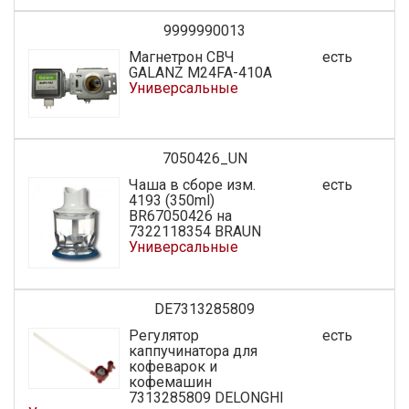
9999990013
Магнетрон СВЧ
есть
GALANZ M24FA-410A
Универсальные
7050426_UN
Чаша в сборе изм.
есть
4193 (350ml)
BR67050426 на
7322118354 BRAUN
Универсальные
DE7313285809
Регулятор
есть
каппучинатора для
кофеварок и
кофемашин
7313285809 DELONGHI