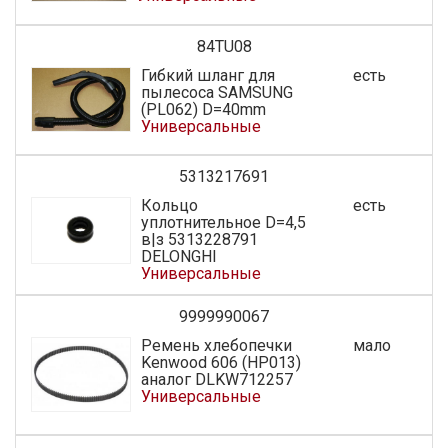
84TU08
Гибкий шланг для
есть
пылесоса SAMSUNG
(PL062) D=40mm
Универсальные
5313217691
Кольцо
есть
уплотнительное D=4,5
в|з 5313228791
DELONGHI
Универсальные
9999990067
Ремень хлебопечки
мало
Kenwood 606 (НР013)
аналог DLKW712257
Универсальные