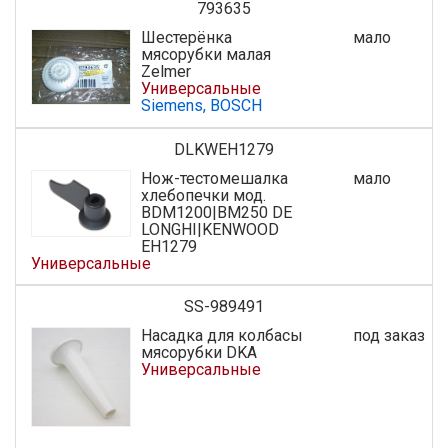
793635
Шестерёнка
мало
мясорубки малая
Zelmer
Универсальные
Siemens, BOSCH
DLKWEH1279
Нож-тестомешалка
мало
хлебопечки мод.
BDM1200|BM250 DE
LONGHI|KENWOOD
EH1279
Универсальные
SS-989491
Насадка для колбасы
под заказ
мясорубки DKA
Универсальные