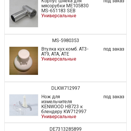
Корпус шнека для
под заказ
мясорубки ME105830
MS-651183 SEB
Универсальные
MS-5980353
Втулка кух.комб. AT3-
под заказ
AT9, ATA, ATE
Универсальные
DLKW712997
Нож для
под заказ
измельчителя
KENWOOD HB723 к
блендеру KW712997
Универсальные
DE7313285899