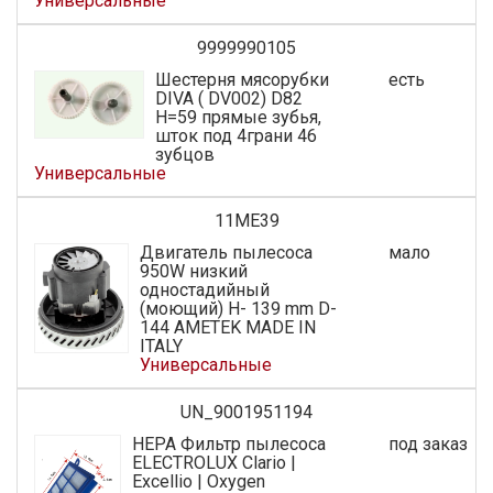
Универсальные
9999990105
Шестерня мясорубки
есть
DIVA ( DV002) D82
H=59 прямые зубья,
шток под 4грани 46
зубцов
Универсальные
11ME39
Двигатель пылесоса
мало
950W низкий
одностадийный
(моющий) H- 139 mm D-
144 AMETEK MADE IN
ITALY
Универсальные
UN_9001951194
HEPA Фильтр пылесоса
под заказ
ELECTROLUX Clario |
Excellio | Oxygen