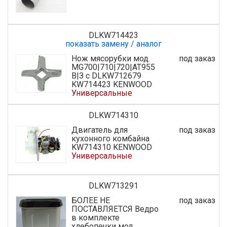
DLKW714423
показать замену / аналог
Нож мясорубки мод.
под заказ
MG700|710|720|AT955
В|З с DLKW712679
KW714423 KENWOOD
Универсальные
DLKW714310
Двигатель для
под заказ
кухонного комбайна
KW714310 KENWOOD
Универсальные
DLKW713291
БОЛЕЕ НЕ
под заказ
ПОСТАВЛЯЕТСЯ Ведро
в комплекте
хлебопечки мод.