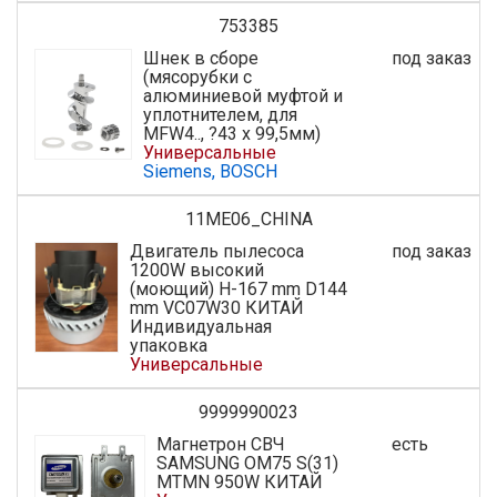
753385
Шнек в сборе
под заказ
(мясорубки с
алюминиевой муфтой и
уплотнителем, для
MFW4.., ?43 x 99,5мм)
Универсальные
Siemens, BOSCH
11ME06_CHINA
Двигатель пылесоса
под заказ
1200W высокий
(моющий) H-167 mm D144
mm VC07W30 КИТАЙ
Индивидуальная
упаковка
Универсальные
9999990023
Магнетрон СВЧ
есть
SAMSUNG OM75 S(31)
MTMN 950W КИТАЙ