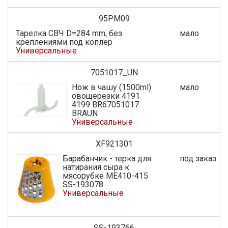
95PM09
Тарелка СВЧ D=284 mm, без
мало
креплениями под коплер
Универсальные
7051017_UN
Нож в чашу (1500ml)
мало
овощерезки 4191
4199 BR67051017
BRAUN
Универсальные
XF921301
Барабанчик - терка для
под заказ
натирания сыра к
мясорубке МЕ410-415
SS-193078
Универсальные
SS-193766