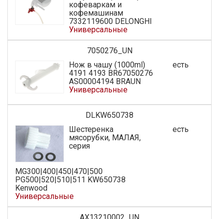
кофеваркам и
кофемашинам
7332119600 DELONGHI
Универсальные
7050276_UN
Нож в чашу (1000ml)
есть
4191 4193 BR67050276
AS00004194 BRAUN
Универсальные
DLKW650738
Шестеренка
есть
мясорубки, МАЛАЯ,
серия
MG300|400|450|470|500
PG500|520|510|511 KW650738
Kenwood
Универсальные
AX13210002_UN