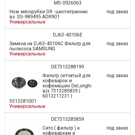
MS-0926063
Нож мясорубки DR -шестигранник
под заказ
вз. SS-989495 ADR901
Универсальные
DJ63-40106E
Замена на DJ63-40106C Фильтр для
под заказ
пылесоса SAMSUNG
Универсальные
DE7313288199
Фильтр сетчатый для
под заказ
кофеварок и
кофемашин DeLonghi
в|з 7313285839 |
6013211231 |
5513281001
Универсальные
DE7313285859
Сито ( фильтр ) к
под заказ
кофеваркам и