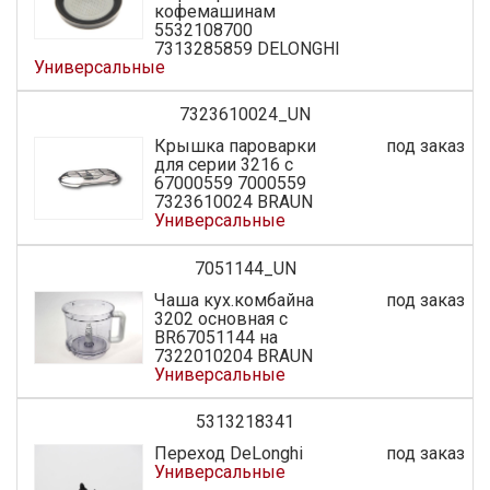
кофемашинам
5532108700
7313285859 DELONGHI
Универсальные
7323610024_UN
Крышка пароварки
под заказ
для серии 3216 с
67000559 7000559
7323610024 BRAUN
Универсальные
7051144_UN
Чаша кух.комбайна
под заказ
3202 основная с
BR67051144 на
7322010204 BRAUN
Универсальные
5313218341
Переход DeLonghi
под заказ
Универсальные