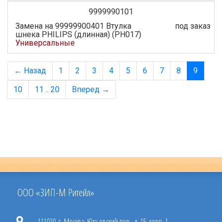
9999990101
Замена на 99999900401 Втулка
под заказ
шнека PHILIPS (длинная) (PH017)
Универсальные
← Назад
1
2
3
4
5
6
7
8
9
10
11 .. 20
Вперед →
ООО «ЗИП-М Ритейл»
111020, г. Москва, Юрьевский пер., д. 15, корп. 1