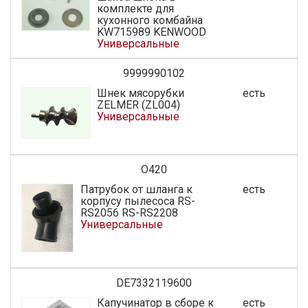
комплекте для
кухонного комбайна
KW715989 KENWOOD
Универсальные
9999990102
Шнек мясорубки
есть
ZELMER (ZL004)
Универсальные
O420
Патрубок от шланга к
есть
корпусу пылесоса RS-
RS2056 RS-RS2208
Универсальные
DE7332119600
Капучинатор в сборе к
есть