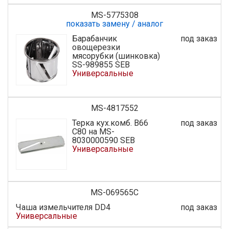
MS-5775308
показать замену / аналог
Барабанчик
под заказ
овощерезки
мясорубки (шинковка)
SS-989855 SEB
Универсальные
MS-4817552
Терка кух.комб. В66
под заказ
С80 на MS-
8030000590 SEB
Универсальные
MS-069565C
Чаша измельчителя DD4
под заказ
Универсальные