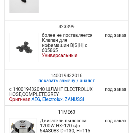
423399
более не поставляется
под заказ
Клапан для
кофемашин B|S|H| с
605865
Универсальные
140019432016
показать замену / аналог
с 140019432040 ШЛАНГ ELECTROLUX
под заказ
HOSE,COMPLETE,GREY
Оригинал
AEG, Electrolux, ZANUSSI
11ME63
Двигатель пылесоса
под заказ
1200W HX-120 в|з
54AS083 D=130, H=115