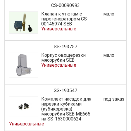
CS-00090993
Клапан к утюгам с
мало
парогенератором CS-
00145974 SEB
Универсальные
SS-193757
Корпус овощерезки
мало
мясорубки SEB
Универсальные
SS-193547
Комплект насадок для
под заказ
нарезки кубиками
(кубикорезка)
мясорубки SEB МЕ665
на SS-1530000624
Универсальные