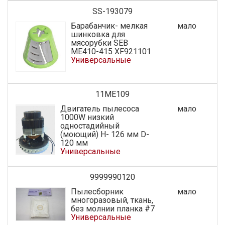
SS-193079
Барабанчик- мелкая
мало
шинковка для
мясорубки SEB
МЕ410-415 XF921101
Универсальные
11ME109
Двигатель пылесоса
мало
1000W низкий
одностадийный
(моющий) H- 126 мм D-
120 мм
Универсальные
9999990120
Пылесборник
мало
многоразовый, ткань,
без молнии планка #7
Универсальные