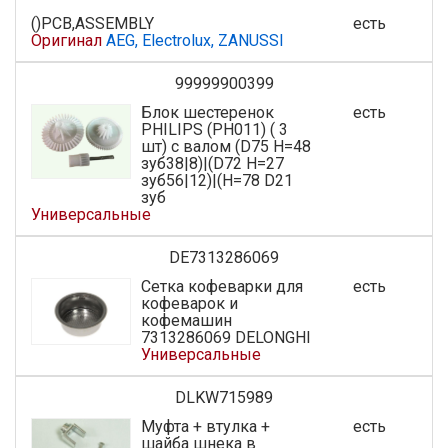
()PCB,ASSEMBLY
есть
Оригинал
AEG, Electrolux, ZANUSSI
99999900399
Блок шестеренок
есть
PHILIPS (PH011) ( 3
шт) с валом (D75 H=48
зуб38|8)|(D72 H=27
зуб56|12)|(H=78 D21
зуб
Универсальные
DE7313286069
Сетка кофеварки для
есть
кофеварок и
кофемашин
7313286069 DELONGHI
Универсальные
DLKW715989
Муфта + втулка +
есть
шайба шнека в