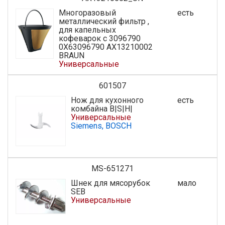
Многоразовый
есть
металлический фильтр ,
для капельных
кофеварок c 3096790
0X63096790 AX13210002
BRAUN
Универсальные
601507
Нож для кухонного
есть
комбайна B|S|H|
Универсальные
Siemens, BOSCH
MS-651271
Шнек для мясорубок
мало
SEB
Универсальные