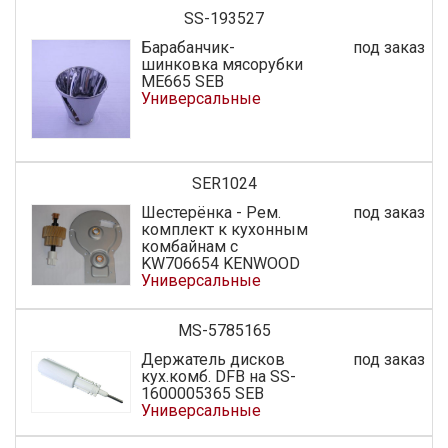
SS-193527
Барабанчик-
под заказ
шинковка мясорубки
МЕ665 SEB
Универсальные
SER1024
Шестерёнка - Рем.
под заказ
комплект к кухонным
комбайнам с
KW706654 KENWOOD
Универсальные
MS-5785165
Держатель дисков
под заказ
кух.комб. DFB на SS-
1600005365 SEB
Универсальные