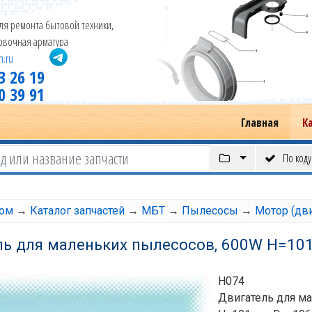
ля ремонта бытовой техники,
новочная арматура
m.ru
3 26 19
0 39 91
Главная
К
По коду
том
→
Каталог запчастей
→
МБТ
→
Пылесосы
→
Мотор (дв
ь для маленьких пылесосов, 600W H=101
6
H074
Двигатель для м