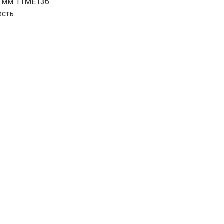
6 мм 11ME136
есть