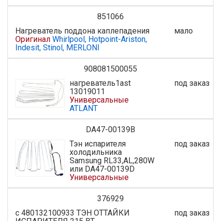
851066
Нагреватель поддона каплепадения
мало
Оригинал
Whirlpool, Hotpoint-Ariston,
Indesit, Stinol, MERLONI
908081500055
нагреватель1ast
под заказ
13019011
Универсальные
ATLANT
DA47-00139B
Тэн испарителя
под заказ
холодильника
Samsung RL33,AL,280W
или DA47-00139D
Универсальные
376929
с 480132100933 ТЭН ОТТАЙКИ
под заказ