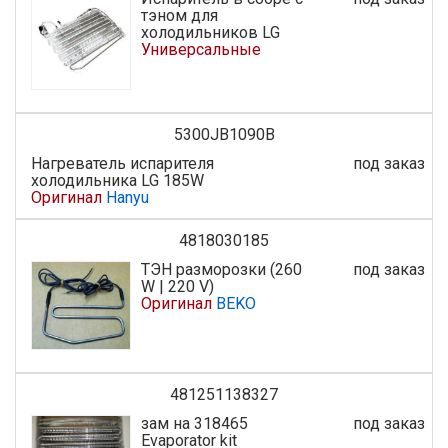
тэном для
холодильников LG
Универсальные
5300JB1090B
Нагреватель испарителя
под заказ
холодильника LG 185W
Оригинал
Hanyu
4818030185
ТЭН разморозки (260
под заказ
W | 220 V)
Оригинал
BEKO
481251138327
зам на 318465
под заказ
Evaporator kit