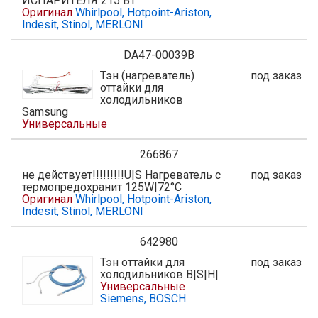
ИСПАРИТЕЛЯ 215 ВТ
Оригинал
Whirlpool, Hotpoint-Ariston,
Indesit, Stinol, MERLONI
DA47-00039B
Тэн (нагреватель)
под заказ
оттайки для
холодильников
Samsung
Универсальные
266867
не действует!!!!!!!!!U|S Нагреватель с
под заказ
термопредохранит 125W|72°C
Оригинал
Whirlpool, Hotpoint-Ariston,
Indesit, Stinol, MERLONI
642980
Тэн оттайки для
под заказ
холодильников B|S|H|
Универсальные
Siemens, BOSCH