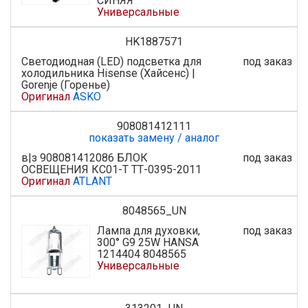
СИНЯЯ
Универсальные
HK1887571
Светодиодная (LED) подсветка для
под заказ
холодильника Hisense (Хайсенс) |
Gorenje (Горенье)
Оригинал
ASKO
908081412111
показать замену / аналог
в|з 908081412086 БЛОК
под заказ
ОСВЕЩЕНИЯ КС01-Т ТТ-0395-2011
Оригинал
ATLANT
8048565_UN
Лампа для духовки,
под заказ
300° G9 25W HANSA
1214404 8048565
Универсальные