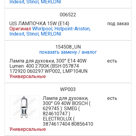
Indesit, Stinol, MERLONI
006522
U|S ЛАМПОЧКА 15W (E14)
под заказ
Оригинал
Whirlpool, Hotpoint-Ariston,
Indesit, Stinol, MERLONI
154508_UN
показать замену / аналог
Лампа для духовки, 300° E14 40W
есть
Lumen: 400 2700K (BSH 057874
172920 060297 WP002, LMP104UN
Универсальные
WP003
Лампа для духовки,
есть
300° G9 40W BOSCH (
629745 ): SMEG (
824610747 )
ELECTROLUX (
3874617404 80856410
Универсальные