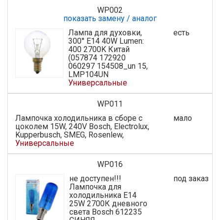
WP002
показать замену / аналог
Лампа для духовки,
есть
300° E14 40W Lumen:
400 2700K Китай
(057874 172920
060297 154508_un 15,
LMP104UN
Универсальные
WP011
Лампочка холодильника в сборе c
мало
цоколем 15W, 240V Bosch, Electrolux,
Kupperbusch, SMEG, Rosenlew,
Универсальные
WP016
не доступен!!!
под заказ
Лампочка для
холодильника E14
25W 2700К дневного
света Bosch 612235