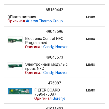
65150442
()Плата питания
мало
Оригинал
Ariston Thermo Group
49043696
Electronic Control NFC
мало
Programmed
Оригинал
Candy, Hoover
49043573
Электронный модуль с
мало
прош. NFC
Оригинал
Candy, Hoover
475087
FILTER BOARD
мало
7596475087
Оригинал
Gorenje
41033492