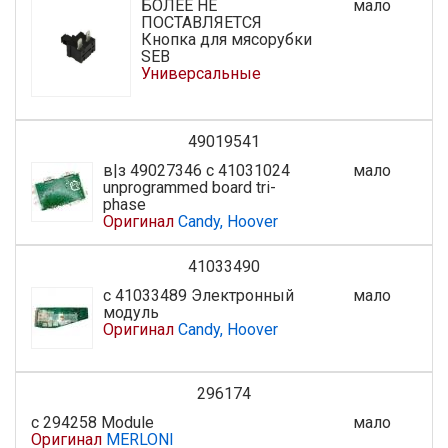
БОЛЕЕ НЕ
мало
ПОСТАВЛЯЕТСЯ
Кнопка для мясорубки
SEB
Универсальные
49019541
в|з 49027346 с 41031024
мало
unprogrammed board tri-
phase
Оригинал
Candy, Hoover
41033490
с 41033489 Электронный
мало
модуль
Оригинал
Candy, Hoover
296174
с 294258 Module
мало
Оригинал
MERLONI