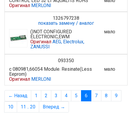
CONTROL LED 52 LT AQUALTIS ROHS
мало
Оригинал
MERLONI
1326797238
показать замену / аналог
()NOT CONFIGURED
мало
ELECTRONIC,EWM
Оригинал
AEG, Electrolux,
ZANUSSI
093350
с 080981,66054 Module. Resinate(Less
мало
Eeprom)
Оригинал
MERLONI
← Назад
1
2
3
4
5
6
7
8
9
10
11 .. 20
Вперед →