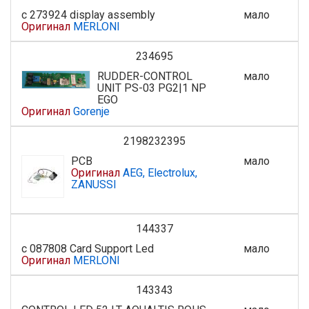
с 273924 display assembly
мало
Оригинал
MERLONI
234695
RUDDER-CONTROL
мало
UNIT PS-03 PG2|1 NP
EGO
Оригинал
Gorenje
2198232395
PCB
мало
Оригинал
AEG, Electrolux,
ZANUSSI
144337
с 087808 Card Support Led
мало
Оригинал
MERLONI
143343