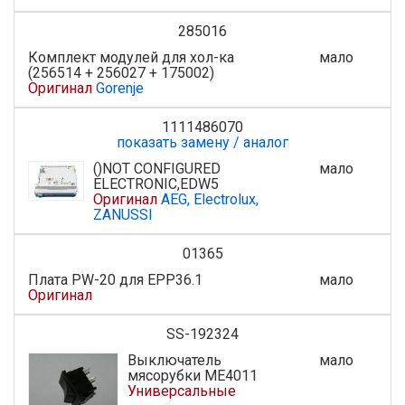
285016
Комплект модулей для хол-ка
мало
(256514 + 256027 + 175002)
Оригинал
Gorenje
1111486070
показать замену / аналог
()NOT CONFIGURED
мало
ELECTRONIC,EDW5
Оригинал
AEG, Electrolux,
ZANUSSI
01365
Плата PW-20 для EPP36.1
мало
Оригинал
SS-192324
Выключатель
мало
мясорубки ME4011
Универсальные