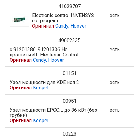
41029707
Electronic control INVENSYS
есть
not program
Оригинал
Candy, Hoover
49002335
с 91201386, 91201336 Не
есть
прошитый!!! Electronic Control
Оригинал
Candy, Hoover
01151
Узел мощности для KDE исп 2
есть
Оригинал
Kospel
00951
Узел мощности EPCO.L до 36 кВт (без
есть
трубки)
Оригинал
Kospel
00223