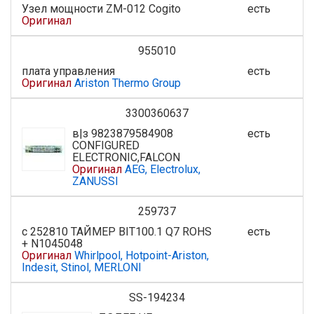
Узел мощности ZM-012 Cogito
есть
Оригинал
955010
плата управления
есть
Оригинал
Ariston Thermo Group
3300360637
в|з 9823879584908
есть
CONFIGURED
ELECTRONIC,FALCON
Оригинал
AEG, Electrolux,
ZANUSSI
259737
с 252810 ТАЙМЕР BIT100.1 Q7 ROHS
есть
+ N1045048
Оригинал
Whirlpool, Hotpoint-Ariston,
Indesit, Stinol, MERLONI
SS-194234