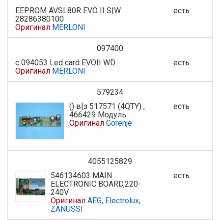
EEPROM AVSL80R EVO II S|W
есть
28286380100
Оригинал
MERLONI
097400
с 094053 Led card EVOII WD
есть
Оригинал
MERLONI
579234
() в|з 517571 (4QTY) ,
есть
466429 Модуль
Оригинал
Gorenje
4055125829
546134603 MAIN
есть
ELECTRONIC BOARD,220-
240V
Оригинал
AEG, Electrolux,
ZANUSSI