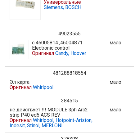
Универсальные
Siemens, BOSCH
49023555
с 46005814 ,46004871
мало
Electronic control
Оригинал
Candy, Hoover
481288818554
Эл карта
мало
Оригинал
Whirlpool
384515
не действует !!! MODULE 3ph Arc2
мало
strip P40 ed5 ACS REV
Оригинал
Whirlpool, Hotpoint-Ariston,
Indesit, Stinol, MERLONI
378308