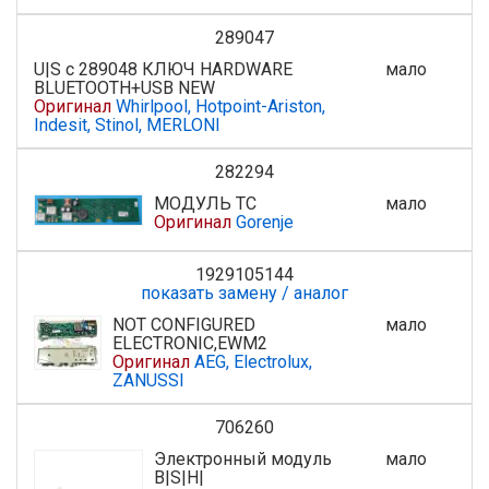
289047
U|S с 289048 КЛЮЧ HARDWARE
мало
BLUETOOTH+USB NEW
Оригинал
Whirlpool, Hotpoint-Ariston,
Indesit, Stinol, MERLONI
282294
МОДУЛЬ TC
мало
Оригинал
Gorenje
1929105144
показать замену / аналог
NOT CONFIGURED
мало
ELECTRONIC,EWM2
Оригинал
AEG, Electrolux,
ZANUSSI
706260
Электронный модуль
мало
B|S|H|