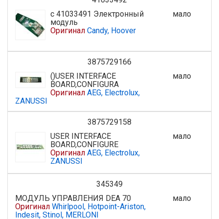
с 41033491 Электронный
мало
модуль
Оригинал
Candy, Hoover
3875729166
()USER INTERFACE
мало
BOARD,CONFIGURA
Оригинал
AEG, Electrolux,
ZANUSSI
3875729158
USER INTERFACE
мало
BOARD,CONFIGURE
Оригинал
AEG, Electrolux,
ZANUSSI
345349
МОДУЛЬ УПРАВЛЕНИЯ DEA 70
мало
Оригинал
Whirlpool, Hotpoint-Ariston,
Indesit, Stinol, MERLONI