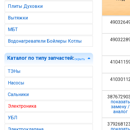
Плиты Духовки
Вытяжки
4903264
МБТ
4903228
Водонагреватели Бойлеры Котлы
Каталог по типу запчастей
:
скрыть
4104115
ТЭНы
4103011
Насосы
Сальники
38767290
показат
Электроника
замену /
аналог
УБЛ
37926812
показат
Электроклапана