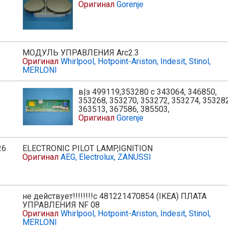
Оригинал
Gorenje
МОДУЛЬ УПРАВЛЕНИЯ Arc2.3
Оригинал
Whirlpool, Hotpoint-Ariston, Indesit, Stinol,
MERLONI
в|з 499119,353280 с 343064, 346850,
ь
353268, 353270, 353272, 353274, 353282
363513, 367586, 385503,
Оригинал
Gorenje
26
ELECTRONIC PILOT LAMP,IGNITION
ь
Оригинал
AEG, Electrolux, ZANUSSI
не действует!!!!!!!!с 481221470854 (IKEA) ПЛАТА
УПРАВЛЕНИЯ NF 08
Оригинал
Whirlpool, Hotpoint-Ariston, Indesit, Stinol,
MERLONI