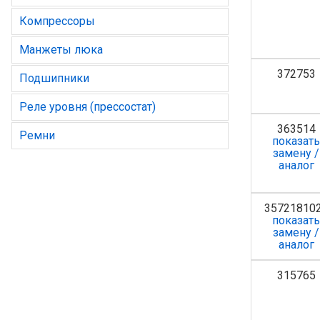
Компрессоры
Манжеты люка
372753
Подшипники
Реле уровня (прессостат)
363514
Ремни
показат
замену /
аналог
35721810
показат
замену /
аналог
315765