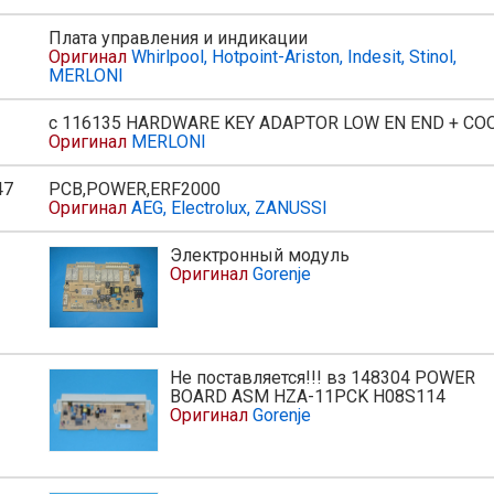
Плата управления и индикации
Оригинал
Whirlpool, Hotpoint-Ariston, Indesit, Stinol,
MERLONI
с 116135 HARDWARE KEY ADAPTOR LOW EN END + С
Оригинал
MERLONI
47
PCB,POWER,ERF2000
Оригинал
AEG, Electrolux, ZANUSSI
Электронный модуль
Оригинал
Gorenje
Не поставляется!!! вз 148304 POWER
ь
BOARD ASM HZA-11PCK H08S114
Оригинал
Gorenje