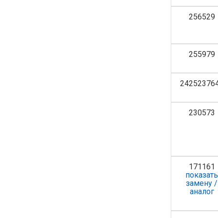
256529
255979
24252376
230573
171161
показат
замену /
аналог