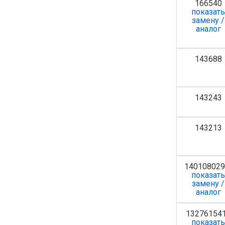
166540
показат
замену /
аналог
143688
143243
143213
140108029
показат
замену /
аналог
13276154
показат