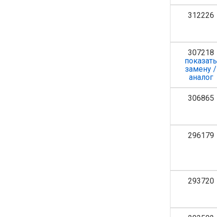
312226
307218
показат
замену /
аналог
306865
296179
293720