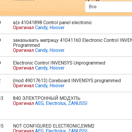
9
в|з 41041898 Control panel electronic
Оригинал
Candy, Hoover
9
заказывать матрицу 41041160 Electronic Control INV
Programmed
Оригинал
Candy, Hoover
9
Electronic Control INVENSYS Unprogrammed
Оригинал
Candy, Hoover
2
(mod 49017613) Coreboard INVENSYS programmed
Оригинал
Candy, Hoover
33
840 ЭЛЕКТРОННЫЙ МОДУЛЬ
ь
Оригинал
AEG, Electrolux, ZANUSSI
35
NOT CONFIGURED ELECTRONIC,EWM2
ь
Оригинал
AEG, Electrolux, ZANUSSI