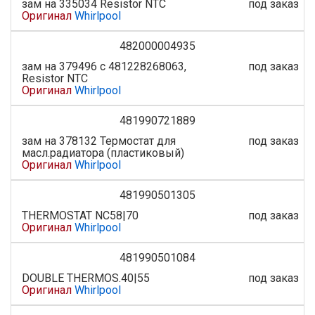
зам на 335034 Resistor NTC
под заказ
Оригинал
Whirlpool
482000004935
зам на 379496 с 481228268063,
под заказ
Resistor NTC
Оригинал
Whirlpool
481990721889
зам на 378132 Термостат для
под заказ
масл.радиатора (пластиковый)
Оригинал
Whirlpool
481990501305
THERMOSTAT NC58|70
под заказ
Оригинал
Whirlpool
481990501084
DOUBLE THERMOS.40|55
под заказ
Оригинал
Whirlpool