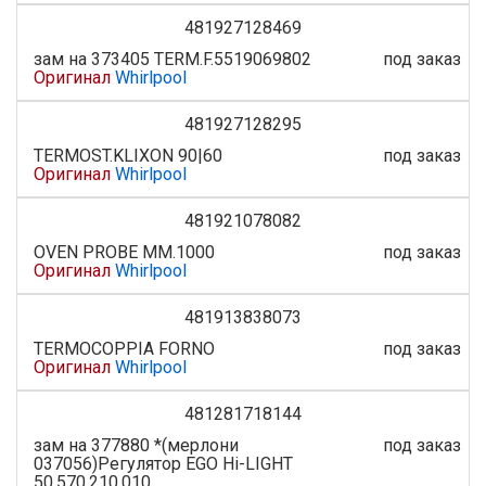
481927128469
зам на 373405 TERM.F.5519069802
под заказ
Оригинал
Whirlpool
481927128295
TERMOST.KLIXON 90|60
под заказ
Оригинал
Whirlpool
481921078082
OVEN PROBE MM.1000
под заказ
Оригинал
Whirlpool
481913838073
TERMOCOPPIA FORNO
под заказ
Оригинал
Whirlpool
481281718144
зам на 377880 *(мерлони
под заказ
037056)Регулятор EGO Hi-LIGHT
50.570.210.010