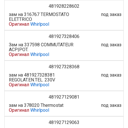
481928228602
зам на 316767 TERMOSTATO
под заказ
ELETTRICO
Оригинал
Whirlpool
481927328406
Зам на 337598 COMMUTATEUR
под заказ
ACP|POT.
Оригинал
Whirlpool
481927328368
зам на 481927328381
под заказ
REGOLAT.EN.TEL. 230V
Оригинал
Whirlpool
481927129081
зам на 378020 Thermostat
под заказ
Оригинал
Whirlpool
481927129063