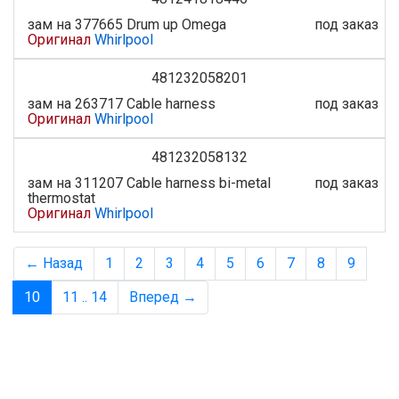
зам на 377665 Drum up Omega
под заказ
Оригинал
Whirlpool
481232058201
зам на 263717 Cable harness
под заказ
Оригинал
Whirlpool
481232058132
зам на 311207 Cable harness bi-metal
под заказ
thermostat
Оригинал
Whirlpool
← Назад
1
2
3
4
5
6
7
8
9
10
11 .. 14
Вперед →