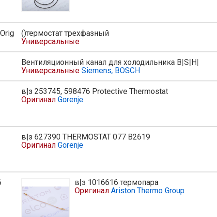
Orig
()термостат трехфазный
Универсальные
Вентиляционный канал для холодильника B|S|H|
Универсальные
Siemens, BOSCH
в|з 253745, 598476 Protective Thermostat
ь
Оригинал
Gorenje
в|з 627390 THERMOSTAT 077 B2619
ь
Оригинал
Gorenje
6
в|з 1016616 термопара
ь
Оригинал
Ariston Thermo Group