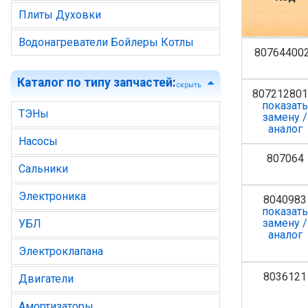
Плиты Духовки
Водонагреватели Бойлеры Котлы
80764400
Каталог по типу запчастей
:
скрыть
80721280
показат
ТЭНы
замену /
аналог
Насосы
807064
Сальники
Электроника
8040983
показат
замену /
УБЛ
аналог
Электроклапана
8036121
Двигатели
Амортизаторы