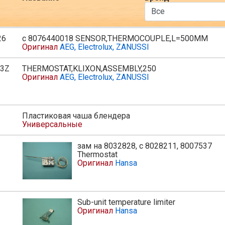
26
с 8076440018 SENSOR,THERMOCOUPLE,L=500MM
Оригинал
AEG, Electrolux, ZANUSSI
13Z
THERMOSTAT,KLIXON,ASSEMBLY,250
ь
Оригинал
AEG, Electrolux, ZANUSSI
Пластиковая чаша блендера
Универсальные
зам на 8032828, с 8028211, 8007537
ь
Thermostat
Оригинал
Hansa
Sub-unit temperature limiter
Оригинал
Hansa