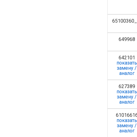
65100360_
649968
642101
показат
замену /
аналог
627389
показат
замену /
аналог
6101661
показат
замену /
аналог