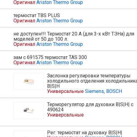
Оригинал
Ariston Thermo Group
термостат TBS PLUS
Оригинал
Ariston Thermo Group
не доступен!!! Термостат 20 А (для 3-х кВт ТЭНа) для
моделей от 50 до 100 л.
Оригинал
Ariston Thermo Group
зам c 691575 термостат TAS 300
Оригинал
Ariston Thermo Group
Заслонка регулировки температуры
холодильного отделения холодильник
B|S|H
Универсальные
Siemens, BOSCH
Терморегулятор для духовки B|S|H| с
490624
Универсальные
Рег. термостат на духовку B|S|H|