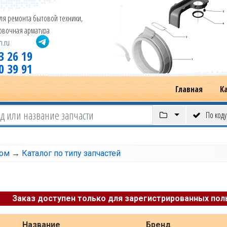
ля ремонта бытовой техники,
новочная арматура
m.ru
3 26 19
0 39 91
Главная
К
По коду
том
→
Каталог по типу запчастей
Заказ доступен только для зарегистрированных пол
Название
Бренд