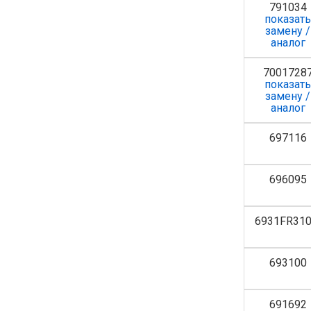
791034
показат
замену /
аналог
7001728
показат
замену /
аналог
697116
696095
6931FR31
693100
691692