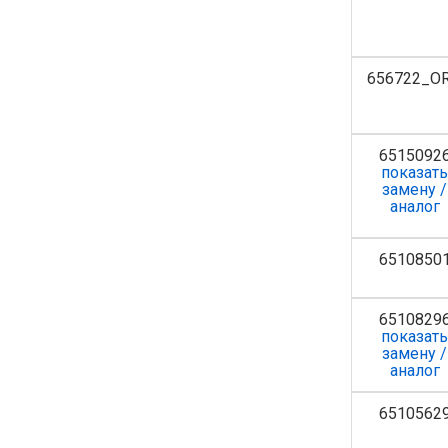
656722_OR
6515092
показат
замену /
аналог
6510850
6510829
показат
замену /
аналог
6510562