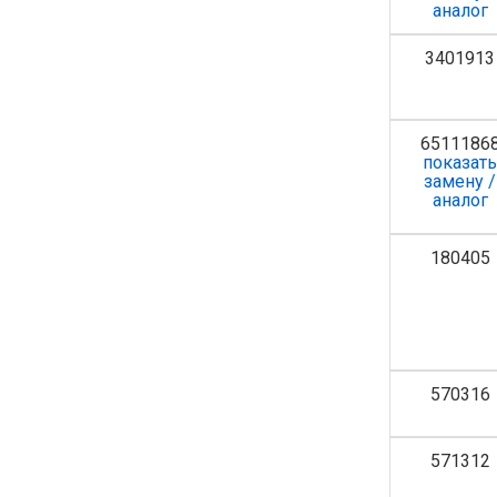
аналог
3401913
6511186
показат
замену /
аналог
180405
570316
571312