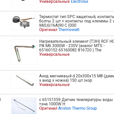
Универсальные
Electrolux
Термостат тип SPC защитный, контакт
болты 2 шт + контакты под клеммы 2 
M|0,6|16A|90 C (000
Оригинал
Thermowatt
Нагревательный элемент (ТЭН) RCF H
PA M6 3000W - 230V (аналог MTS -
65160152 65160082 816720 ) The
Универсальные
Анод магниевый d 20х300х15 М8 (диа
х анод х ножка) 150 шт |кор
Универсальные
8
с 65151359 Датчик температуры воды
ь
тэна 1000W H
Оригинал
Ariston Thermo Group