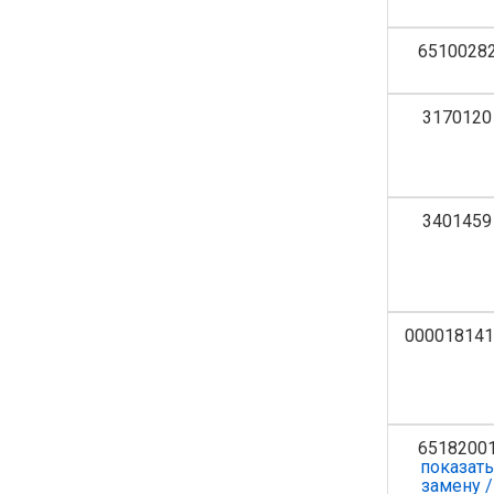
6510028
3170120
3401459
000018141
6518200
показат
замену /