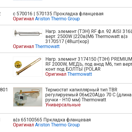
2
с 570016 | 570135 Прокладка фланцевая
Оригинал
Ariston Thermo Group
Нагр. элемент (ТЭН) RF фл. 92 AISI 316
верт. 2500W |220в|М6 Thermowatt в|з
3170517 (48шт|кор)
Оригинал
Thermowatt
Нагр. элемент 3174150 (ТЭН) PREMIUM
RF 2000W, МЕДЬ, под анод M6, тип верт
конт под БОЛТЫ (POLAR
Оригинал
Thermowatt
801
Термостат капиллярный тип TBR
регулируемый 06м|20А|до 70 С (длина
ручки - H10 мм) Thermowatt
Универсальные
1
в|з 65100565 Пркладка фланцевая
ь
Оригинал
Ariston Thermo Group