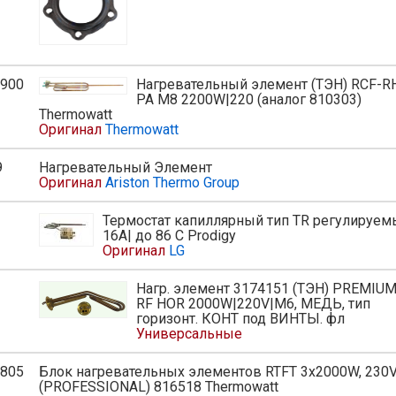
900
Нагревательный элемент (ТЭН) RCF-R
PA M8 2200W|220 (аналог 810303)
Thermowatt
Оригинал
Thermowatt
9
Нагревательный Элемент
Оригинал
Ariston Thermo Group
Термостат капиллярный тип TR регулируе
16А| до 86 С Prodigy
Оригинал
LG
Нагр. элемент 3174151 (ТЭН) PREMIUM
RF HOR 2000W|220V|M6, МЕДЬ, тип
горизонт. КОНТ под ВИНТЫ. фл
Универсальные
805
Блок нагревательных элементов RTFT 3х2000W, 230
(PROFESSIONAL) 816518 Thermowatt