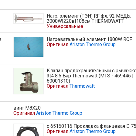
Нагр. элемент (ТЭН) RF фл. 92 МЕДЬ.
2000W|220в|108см THERMOWATT
Универсальные
8
Нагревательный элемент 1800W RCF
ь
Оригинал
Ariston Thermo Group
Клапан предохранительный с рычажк
3|4 8,5 Бар Thermowatt (MTS - 469446 |
60001310)
Оригинал
Thermowatt
винт M8X20
Оригинал
Ariston Thermo Group
с 65160116 Прокладка фланцевая D 7
Оригинал
Ariston Thermo Group