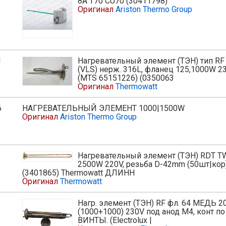
ь
8A T70 CU70 (30411798)
Оригинал
Ariston Thermo Group
1
Нагревательный элемент (ТЭН) тип RF
ь
(VLS) нерж. 316L, фланец 125,1000W 2
(MTS 65151226) (0350063
Оригинал
Thermowatt
6
НАГРЕВАТЕЛЬНЫЙ ЭЛЕМЕНТ 1000|1500W
ь
Оригинал
Ariston Thermo Group
Нагревательный элемент (ТЭН) RDT T
2500W 220V, резьба D-42mm (50шт|кор
(3401865) Thermowatt ДЛИНН
Оригинал
Thermowatt
Нагр. элемент (ТЭН) RF фл. 64 МЕДЬ 
ь
(1000+1000) 230V под анод М4, конт по
ВИНТЫ. (Electrolux |