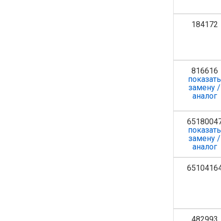
184172
816616
показат
замену /
аналог
6518004
показат
замену /
аналог
6510416
482993