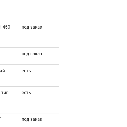
H 450
под заказ
под заказ
мый
есть
 тип
есть
V
под заказ