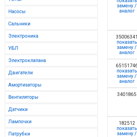
показат
замену /
аналог
Насосы
Сальники
Электроника
3500634
показат
замену /
УБЛ
аналог
Электроклапана
6515174
показат
Двигатели
замену /
аналог
Амортизаторы
3401865
Вентиляторы
Датчики
Лампочки
182512
показат
замену /
Патрубки