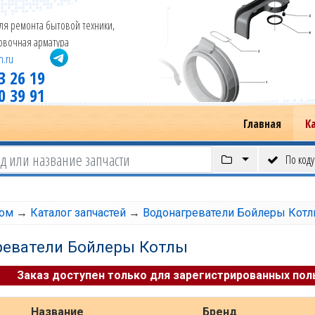
ля ремонта бытовой техники,
новочная арматура
m.ru
3 26 19
0 39 91
Главная
К
По коду
том
→
Каталог запчастей
→
Водонагреватели Бойлеры Кот
реватели Бойлеры Котлы
Заказ доступен только для зарегистрированных пол
Название
Бренд