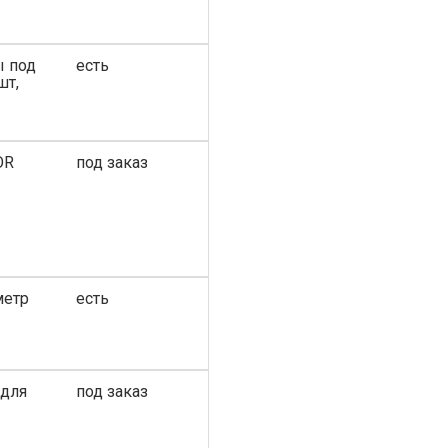
ы под
есть
шт,
OR
под заказ
метр
есть
 для
под заказ