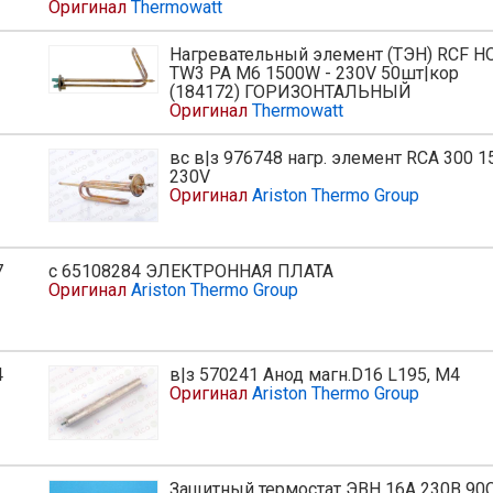
Оригинал
Thermowatt
Нагревательный элемент (ТЭН) RCF H
TW3 PA M6 1500W - 230V 50шт|кор
(184172) ГОРИЗОНТАЛЬНЫЙ
Оригинал
Thermowatt
вс в|з 976748 нагр. элемент RCA 300 
ь
230V
Оригинал
Ariston Thermo Group
7
с 65108284 ЭЛЕКТРОННАЯ ПЛАТА
ь
Оригинал
Ariston Thermo Group
4
в|з 570241 Анод магн.D16 L195, M4
Оригинал
Ariston Thermo Group
Защитный термостат ЭВН 16А 230В 90