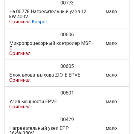
00773
На 00778 Нагревательный узел 12
мало
kW 400V
Оригинал
Kospel
00606
Микропроцесорный контролер MSP-
мало
E
Оригинал
00605
Блок входа-выхода ZIO-E EPVE
мало
Оригинал
00601
Узел мощности EPVE
мало
Оригинал
00429
Нагревательный узел EPP
мало
36kW|380V