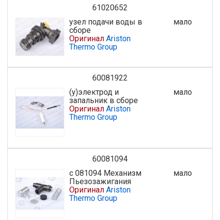
61020652
узел подачи воды в
мало
сборе
Оригинал
Ariston
Thermo Group
60081922
(у)электрод и
мало
запальник в сборе
Оригинал
Ariston
Thermo Group
60081094
с 081094 Механизм
мало
Пьезозажигания
Оригинал
Ariston
Thermo Group