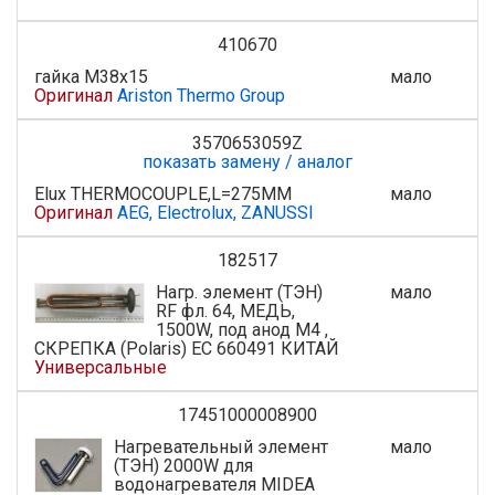
410670
гайка М38х15
мало
Оригинал
Ariston Thermo Group
3570653059Z
показать замену / аналог
Elux THERMOCOUPLE,L=275MM
мало
Оригинал
AEG, Electrolux, ZANUSSI
182517
Нагр. элемент (ТЭН)
мало
RF фл. 64, МЕДЬ,
1500W, под анод M4 ,
СКРЕПКА (Polaris) EC 660491 КИТАЙ
Универсальные
17451000008900
Нагревательный элемент
мало
(ТЭН) 2000W для
водонагревателя MIDEA