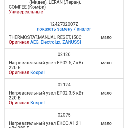
(Мидеа), LERAN (Леран),
COMFEE (Комфи)
Универсальные
1242702007Z
показать замену / аналог
THERMOSTAT,MANUAL RESET,150C
мало
Оригинал
AEG, Electrolux, ZANUSSI
02126
Нагревательный узел ЕР02 5,7 кВт
мало
220 В
Оригинал
Kospel
02124
Нагревательный узел ЕР02 3,5 кВт
мало
220 В
Оригинал
Kospel
02075
Нагревательный узел ЕКСО.А1 21
мало