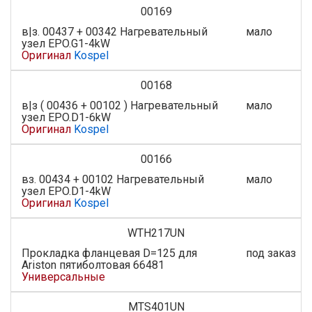
00169
в|з. 00437 + 00342 Нагревательный
мало
узел EPO.G1-4kW
Оригинал
Kospel
00168
в|з ( 00436 + 00102 ) Нагревательный
мало
узел EPO.D1-6kW
Оригинал
Kospel
00166
вз. 00434 + 00102 Нагревательный
мало
узел EPO.D1-4kW
Оригинал
Kospel
WTH217UN
Прокладка фланцевая D=125 для
под заказ
Ariston пятиболтовая 66481
Универсальные
MTS401UN