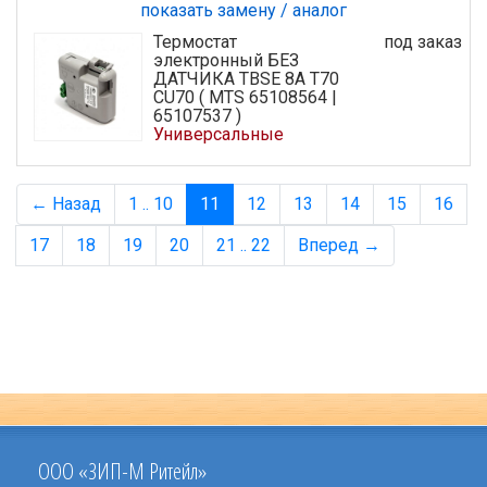
показать замену / аналог
Термостат
под заказ
электронный БЕЗ
ДАТЧИКА TBSE 8A T70
CU70 ( MTS 65108564 |
65107537 )
Универсальные
← Назад
1 .. 10
11
12
13
14
15
16
17
18
19
20
21 .. 22
Вперед →
ООО «ЗИП-М Ритейл»