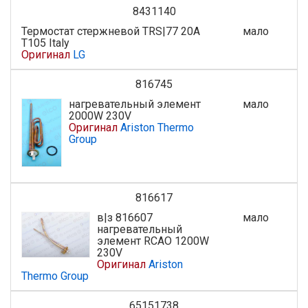
8431140
Термостат стержневой TRS|77 20A
мало
T105 Italy
Оригинал
LG
816745
нагревательный элемент
мало
2000W 230V
Оригинал
Ariston Thermo
Group
816617
в|з 816607
мало
нагревательный
элемент RCAO 1200W
230V
Оригинал
Ariston
Thermo Group
65151738