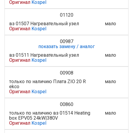
Оригинал
Kospel
01120
вз 01507 Нагревательный узел
мало
Оригинал
Kospel
00987
показать замену / аналог
вз 01511 Нагревательный узел
мало
Оригинал
Kospel
00908
только по наличию Плата ZIO 20 R
мало
ekco
Оригинал
Kospel
00860
только по наличию вз 01514 Heating
мало
box EPV05 24kW|380V
Оригинал
Kospel