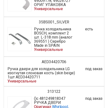
49009178, 49026727
ОРИГ УПАКОВКА
Универсальные
35BS001_SILVER
Ручка холодильника
есть
BOSCH, комплект 2
шт. L-318 mm (аналог
369551 ) Серебро
Made in SPAIN
Универсальные
AED34420706
Ручка двери для холодильника LG
под заказ
изогнутая слоновая кость (skin beige)
1шт AED34420711
Универсальные
313122
()с 481249818347
под заказ
РУЧКА ДВЕРИ
Оригинал
Whirlpool,