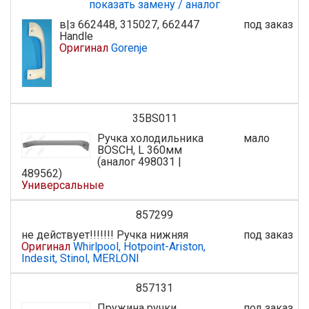
показать замену / аналог
в|з 662448, 315027, 662447
под заказ
Handle
Оригинал
Gorenje
35BS011
Ручка холодильника
мало
BOSCH, L 360мм
(аналог 498031 |
489562)
Универсальные
857299
не действует!!!!!!! Ручка нижняя
под заказ
Оригинал
Whirlpool, Hotpoint-Ariston,
Indesit, Stinol, MERLONI
857131
Пружина ручки
под заказ