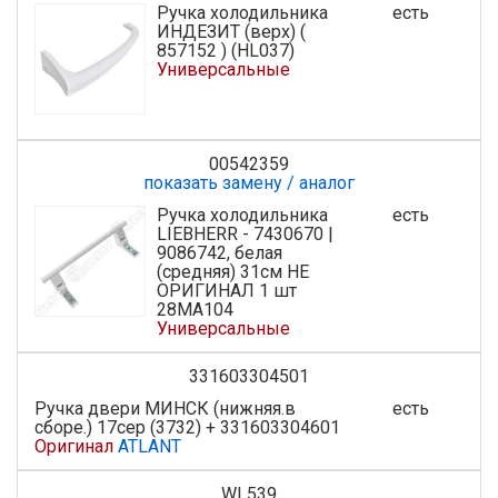
Ручка холодильника
есть
ИНДЕЗИТ (верх) (
857152 ) (HL037)
Универсальные
00542359
показать замену / аналог
Ручка холодильника
есть
LIEBHERR - 7430670 |
9086742, белая
(средняя) 31см НЕ
ОРИГИНАЛ 1 шт
28MA104
Универсальные
331603304501
Ручка двери МИНСК (нижняя.в
есть
сборе.) 17сер (3732) + 331603304601
Оригинал
ATLANT
WL539