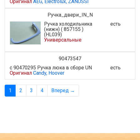
Оригинал
AEG, Electrolux, ZANUSSI
Ручка_двери_IN_N
Ручка холодильника
есть
(нижн) ( 857155 )
(HL039)
Универсальные
90473547
с 90470295 Ручка люка в сборе UN
есть
Оригинал
Candy, Hoover
1
2
3
4
Вперед →