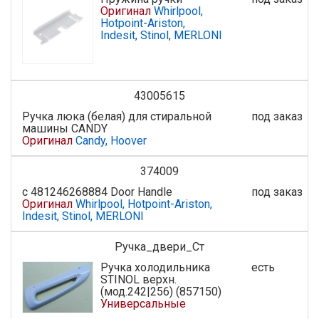
Оригинал
Whirlpool,
Hotpoint-Ariston,
Indesit, Stinol, MERLONI
43005615
Ручка люка (белая) для стиральной
под заказ
машины CANDY
Оригинал
Candy, Hoover
374009
с 481246268884 Door Handle
под заказ
Оригинал
Whirlpool, Hotpoint-Ariston,
Indesit, Stinol, MERLONI
Ручка_двери_Ст
Ручка холодильника
есть
STINOL верхн.
(мод.242|256) (857150)
Универсальные