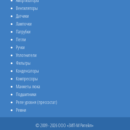
Амортизаторы
Вентиляторы
Датчики
Лампочки
Патрубки
Петли
Ручки
Уплотнители
Фильтры
Конденсаторы
Компрессоры
Манжеты люка
Подшипники
Реле уровня (прессостат)
Ремни
© 2009 - 2026 ООО «ЗИП-М Ритейл»