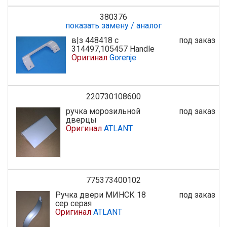
380376
показать замену / аналог
в|з 448418 с
под заказ
314497,105457 Handle
Оригинал
Gorenje
220730108600
ручка морозильной
под заказ
дверцы
Оригинал
ATLANT
775373400102
Ручка двери МИНСК 18
под заказ
сер серая
Оригинал
ATLANT