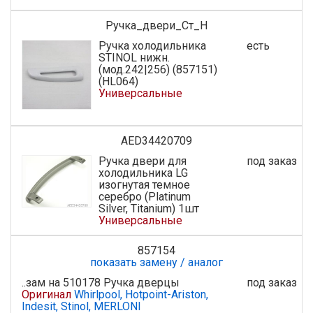
Ручка_двери_Ст_Н
Ручка холодильника
есть
STINOL нижн.
(мод.242|256) (857151)
(HL064)
Универсальные
AED34420709
Ручка двери для
под заказ
холодильника LG
изогнутая темное
серебро (Platinum
Silver, Titanium) 1шт
Универсальные
857154
показать замену / аналог
..зам на 510178 Ручка дверцы
под заказ
Оригинал
Whirlpool, Hotpoint-Ariston,
Indesit, Stinol, MERLONI