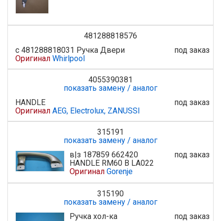
481288818576
с 481288818031 Ручка Двери
под заказ
Оригинал
Whirlpool
4055390381
показать замену / аналог
HANDLE
под заказ
Оригинал
AEG, Electrolux, ZANUSSI
315191
показать замену / аналог
в|з 187859 662420
под заказ
HANDLE RM60 B LA022
Оригинал
Gorenje
315190
показать замену / аналог
Ручка хол-ка
под заказ