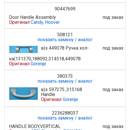
90447699
Door Handle Assembly
под заказ
Оригинал
Candy, Hoover
508121
показать замену / аналог
в|з 449078 Ручка хол-
под заказ
ка(131370,188092,314518,449078
Оригинал
Gorenje
380373
показать замену / аналог
в|з 597275 ,315168
под заказ
Handle
Оригинал
Gorenje
2236288037
показать замену / аналог
HANDLE BODY,VERTICAL
под заказ