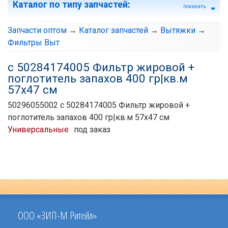
Каталог по типу запчастей
:
показать
Запчасти оптом
→
Каталог запчастей
→
Вытяжки
→
Фильтры Выт
с 50284174005 Фильтр жировой +
поглотитель запахов 400 гр|кв.м
57x47 см
50296055002 с 50284174005 Фильтр жировой +
поглотитель запахов 400 гр|кв.м 57x47 см
Универсальные
под заказ
ООО «ЗИП-М Ритейл»