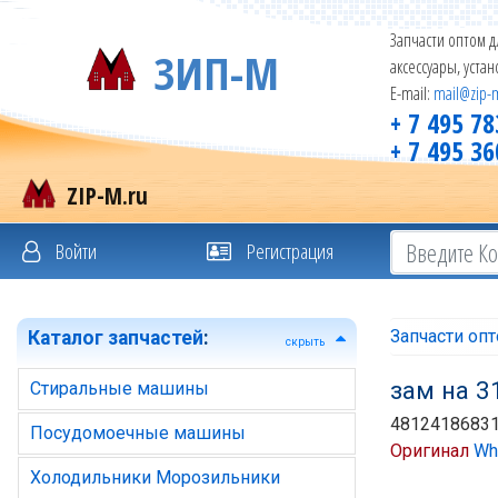
Запчасти оптом д
ЗИП-М
аксессуары, уста
E-mail:
mail@zip-
+ 7 495 78
+ 7 495 36
ZIP-M.ru
Войти
Регистрация
Запчасти оп
Каталог запчастей
:
скрыть
зам на 3
Стиральные машины
48124186831
Посудомоечные машины
Оригинал
Whi
Холодильники Морозильники