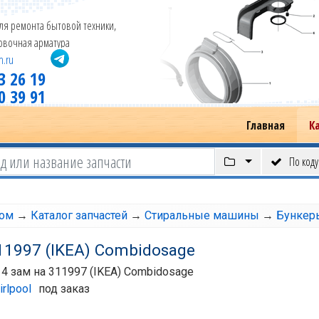
ля ремонта бытовой техники,
новочная арматура
m.ru
3 26 19
0 39 91
Главная
К
По коду
том
→
Каталог запчастей
→
Стиральные машины
→
Бункер
11997 (IKEA) Combidosage
4 зам на 311997 (IKEA) Combidosage
rlpool
под заказ