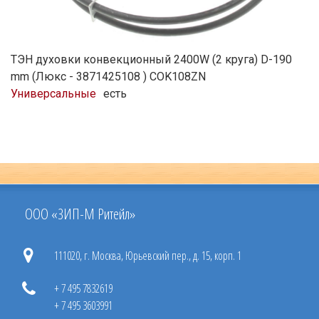
ТЭН духовки конвекционный 2400W (2 круга) D-190
mm (Люкс - 3871425108 ) COK108ZN
Универсальные
есть
ООО «ЗИП-М Ритейл»
111020, г. Москва, Юрьевский пер., д. 15, корп. 1
+ 7 495 7832619
+ 7 495 3603991