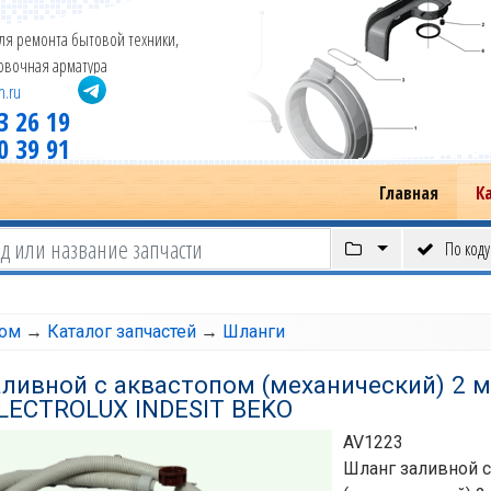
ля ремонта бытовой техники,
новочная арматура
m.ru
3 26 19
0 39 91
Главная
К
По коду
том
→
Каталог запчастей
→
Шланги
ливной с аквастопом (механический) 2 м 
ELECTROLUX INDESIT BEKO
AV1223
Шланг заливной 