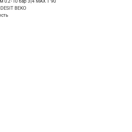
м 0.2-10 бар 3|4 MAX T 90
NDESIT BEKO
есть