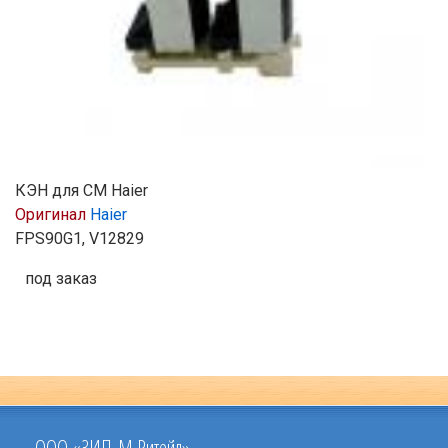
КЭН для СМ Haier
Оригинал
Haier
FPS90G1, V12829
под заказ
ООО «ЗИП-М Ритейл»