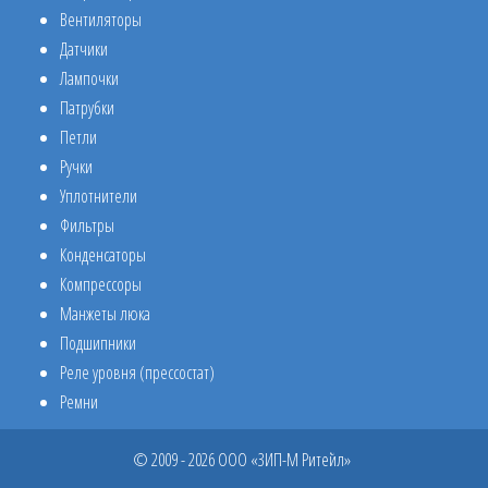
Вентиляторы
Датчики
Лампочки
Патрубки
Петли
Ручки
Уплотнители
Фильтры
Конденсаторы
Компрессоры
Манжеты люка
Подшипники
Реле уровня (прессостат)
Ремни
© 2009 - 2026 ООО «ЗИП-М Ритейл»