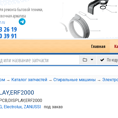
ля ремонта бытовой техники,
новочная арматура
m.ru
3 26 19
0 39 91
Главная
К
По коду
том
→
Каталог запчастей
→
Стиральные машины
→
Электр
LAY,ERF2000
PCB,DISPLAY,ERF2000
G, Electrolux, ZANUSSI
под заказ