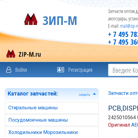
Запчасти оптом д
ЗИП-М
аксессуары, уста
E-mail:
mail@zip-
+ 7 495 78
+ 7 495 36
ZIP-M.ru
Войти
Регистрация
Запчасти оп
Каталог запчастей
:
скрыть
PCB,DISP
Стиральные машины
2425010564 
Посудомоечные машины
Оригинал
AE
Холодильники Морозильники