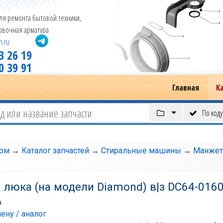
ля ремонта бытовой техники,
новочная арматура
m.ru
3 26 19
0 39 91
Главная
К
По коду
том
→
Каталог запчастей
→
Стиральные машины
→
Манжет
люка (на модели Diamond) в|з DC64-016
A
ену / аналог