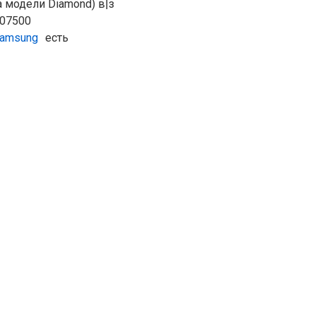
 модели Diamond) в|з
007500
amsung
есть