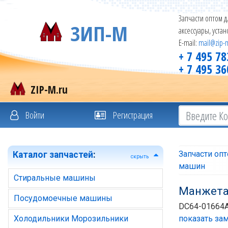
Запчасти оптом д
ЗИП-М
аксессуары, уста
E-mail:
mail@zip-
+ 7 495 78
+ 7 495 36
ZIP-M.ru
Войти
Регистрация
Запчасти оп
Каталог запчастей
:
скрыть
машин
Стиральные машины
Манжета 
Посудомоечные машины
DC64-01664
Холодильники Морозильники
показать зам