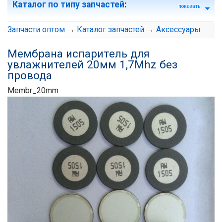
Каталог по типу запчастей
:
показать
Запчасти оптом
→
Каталог запчастей
→
Аксессуары
Мембрана испаритель для
увлажнителей 20мм 1,7Mhz без
провода
Membr_20mm