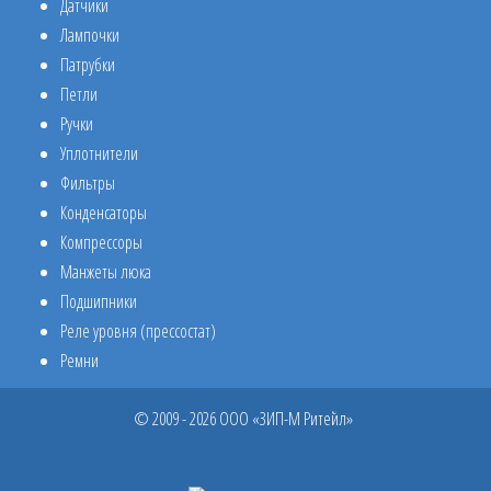
Датчики
Лампочки
Патрубки
Петли
Ручки
Уплотнители
Фильтры
Конденсаторы
Компрессоры
Манжеты люка
Подшипники
Реле уровня (прессостат)
Ремни
© 2009 - 2026 ООО «ЗИП-М Ритейл»