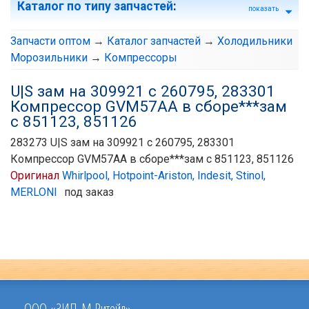
Каталог по типу запчастей
:
показать
Запчасти оптом
→
Каталог запчастей
→
Холодильники
Морозильники
→
Компрессоры
U|S зам на 309921 с 260795, 283301
Компрессор GVM57AA в сборе***зам
с 851123, 851126
283273 U|S зам на 309921 с 260795, 283301
Компрессор GVM57AA в сборе***зам с 851123, 851126
Оригинал
Whirlpool, Hotpoint-Ariston, Indesit, Stinol,
MERLONI
под заказ
ООО «ЗИП-М Ритейл»