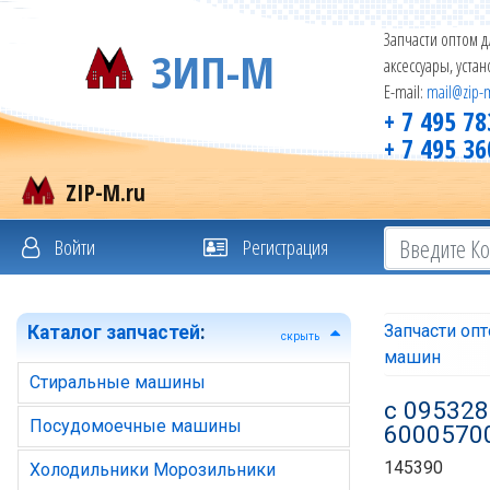
Запчасти оптом д
ЗИП-М
аксессуары, уста
E-mail:
mail@zip-
+ 7 495 78
+ 7 495 36
ZIP-M.ru
Войти
Регистрация
Запчасти оп
Каталог запчастей
:
скрыть
машин
Стиральные машины
с 095328
Посудомоечные машины
60005700
145390
Холодильники Морозильники