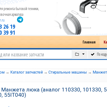
ля ремонта бытовой техники,
новочная арматура
m.ru
3 26 19
0 39 91
Главная
К
По коду
том
→
Каталог запчастей
→
Стиральные машины
→
Манжет
 Манжета люка (аналог 110330, 101330, 
, 55IT040)