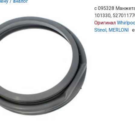
ену / аналог
с 095328 Манжета
101330, 527011770
Оригинал
Whirlpoo
Stinol, MERLONI
е