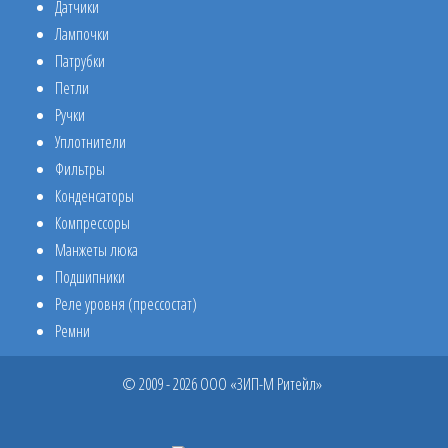
Датчики
Лампочки
Патрубки
Петли
Ручки
Уплотнители
Фильтры
Конденсаторы
Компрессоры
Манжеты люка
Подшипники
Реле уровня (прессостат)
Ремни
© 2009 - 2026 ООО «ЗИП-М Ритейл»