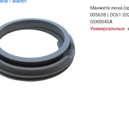
ену / аналог
Манжета люка (о
00563B | DC61-20
GSK004SA
Универсальные