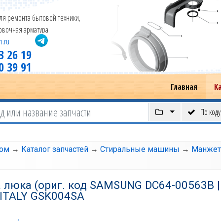
ля ремонта бытовой техники,
новочная арматура
m.ru
3 26 19
0 39 91
Главная
К
По коду
том
→
Каталог запчастей
→
Стиральные машины
→
Манжет
люка (ориг. код SAMSUNG DC64-00563B |
 ITALY GSK004SA