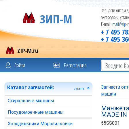
Запчасти оптом д
ЗИП-М
аксессуары, уста
E-mail:
mail@zip-
+ 7 495 78
+ 7 495 36
ZIP-M.ru
Войти
Регистрация
Запчасти оп
Каталог запчастей
:
скрыть
машин
Стиральные машины
Манжета 
Посудомоечные машины
MADE IN
55SS001
Холодильники Морозильники