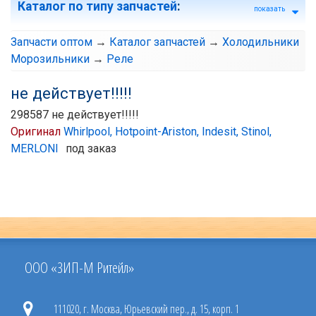
Каталог по типу запчастей
:
показать
Запчасти оптом
→
Каталог запчастей
→
Холодильники
Морозильники
→
Реле
не действует!!!!!
298587 не действует!!!!!
Оригинал
Whirlpool, Hotpoint-Ariston, Indesit, Stinol,
MERLONI
под заказ
ООО «ЗИП-М Ритейл»
111020, г. Москва, Юрьевский пер., д. 15, корп. 1