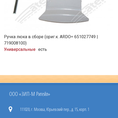
Ручка люка в сборе (ориг.к. ARDO= 651027749 |
719008100)
Универсальные
есть
ООО «ЗИП-М Ритейл»
111020, г. Москва, Юрьевский пер., д. 15, корп. 1