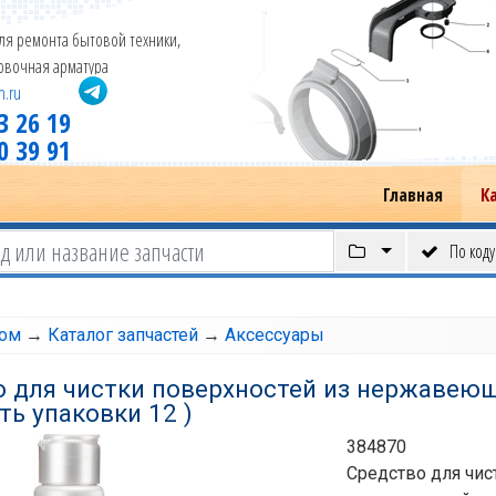
ля ремонта бытовой техники,
новочная арматура
m.ru
3 26 19
0 39 91
Главная
К
По коду
том
→
Каталог запчастей
→
Аксессуары
о для чистки поверхностей из нержавею
ть упаковки 12 )
384870
Средство для чис