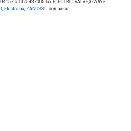
104157 с 1325487005 lux ELECTRIC VALVE,3-WAYS
G, Electrolux, ZANUSSI
под заказ