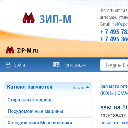
Запчасти оптом д
ЗИП-М
аксессуары, уста
E-mail:
mail@zip-
+ 7 495 78
+ 7 495 36
ZIP-M.ru
Войти
Регистрация
Запчасти оп
Каталог запчастей
:
скрыть
(КЭНы) СМА
Стиральные машины
зам на 8
Посудомоечные машины
1325188413
Холодильники Морозильники
показать зам