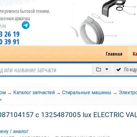
ля ремонта бытовой техники,
новочная арматура
m.ru
3 26 19
0 39 91
Главная
К
По коду
том
→
Каталог запчастей
→
Стиральные машины
→
Электр
=
087104157 с 1325487005 lux ELECTRIC VA
ену / аналог